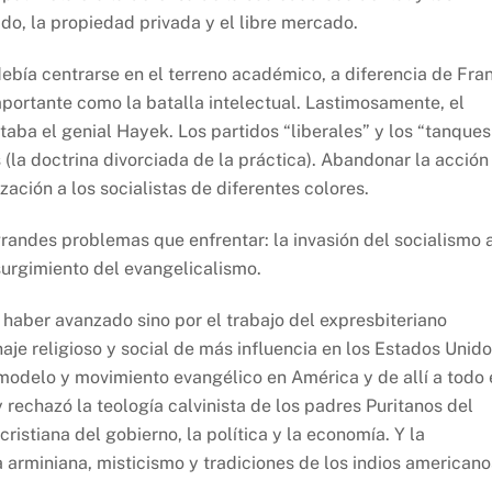
ado, la propiedad privada y el libre mercado.
ebía centrarse en el terreno académico, a diferencia de Fra
mportante como la batalla intelectual. Lastimosamente, el
a el genial Hayek. Los partidos “liberales” y los “tanques
la doctrina divorciada de la práctica). Abandonar la acción
lización a los socialistas de diferentes colores.
 grandes problemas que enfrentar: la invasión del socialismo 
 surgimiento del evangelicalismo.
haber avanzado sino por el trabajo del expresbiteriano
je religioso y social de más influencia en los Estados Unid
 modelo y movimiento evangélico en América y de allí a todo 
echazó la teología calvinista de los padres Puritanos del
cristiana del gobierno, la política y la economía. Y la
arminiana, misticismo y tradiciones de los indios americano