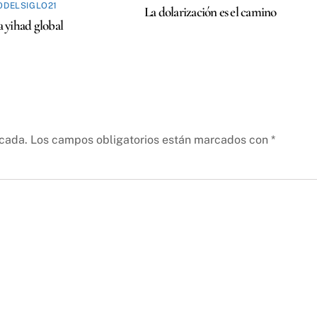
ODELSIGLO21
La dolarización es el camino
la yihad global
icada.
Los campos obligatorios están marcados con
*