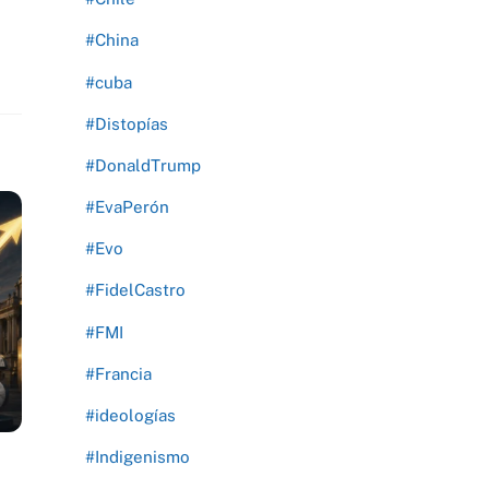
#China
#cuba
#Distopías
#DonaldTrump
#EvaPerón
#Evo
#FidelCastro
#FMI
#Francia
#ideologías
#Indigenismo