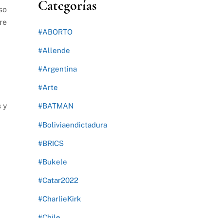
Categorías
so
re
#ABORTO
#Allende
#Argentina
#Arte
s y
#BATMAN
#Boliviaendictadura
#BRICS
#Bukele
#Catar2022
#CharlieKirk
#Chile