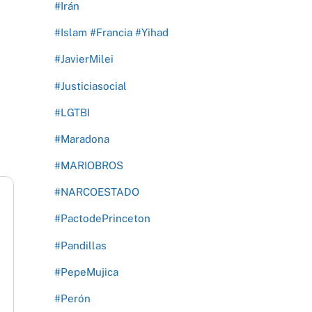
#Irán
#Islam #Francia #Yihad
#JavierMilei
#Justiciasocial
#LGTBI
#Maradona
#MARIOBROS
#NARCOESTADO
#PactodePrinceton
#Pandillas
#PepeMujica
#Perón