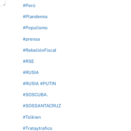
#Perú
#Plandemia
#Populismo
#prensa
#RebeliónFiscal
#RSE
#RUSIA
#RUSIA #PUTIN
#SOSCUBA.
#SOSSANTACRUZ
#Tolkien
#Trataytrafico