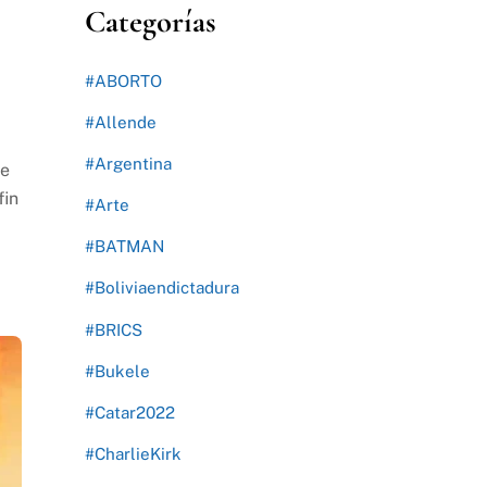
Categorías
#ABORTO
#Allende
#Argentina
de
fin
#Arte
#BATMAN
#Boliviaendictadura
#BRICS
#Bukele
#Catar2022
#CharlieKirk