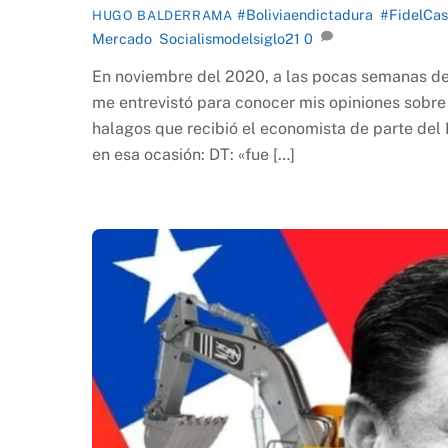
#Boliviaendictadura
,
#FidelCas
HUGO BALDERRAMA
Mercado
,
Socialismodelsiglo21
0
En noviembre del 2020, a las pocas semanas del 
me entrevistó para conocer mis opiniones sobre
halagos que recibió el economista de parte del 
en esa ocasión: DT: «fue […]