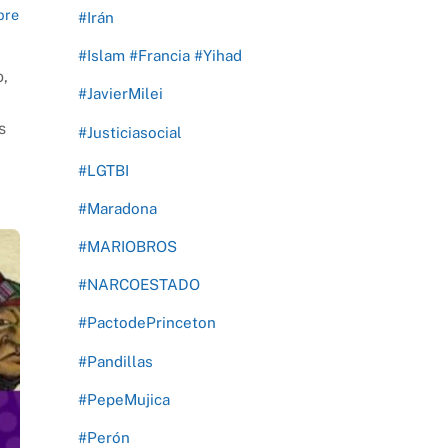
bre
#Irán
#Islam #Francia #Yihad
o,
#JavierMilei
s
#Justiciasocial
#LGTBI
#Maradona
#MARIOBROS
#NARCOESTADO
#PactodePrinceton
#Pandillas
#PepeMujica
#Perón