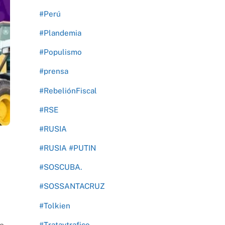
#Perú
#Plandemia
#Populismo
#prensa
#RebeliónFiscal
#RSE
#RUSIA
#RUSIA #PUTIN
#SOSCUBA.
#SOSSANTACRUZ
#Tolkien
#Trataytrafico