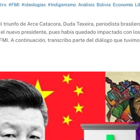
tro
,
#FMI
,
#ideologías
,
#Indigenismo
,
Análisis
,
Bolivia
,
Economía
,
Li
triunfo de Arce Catacora, Duda Texeira, periodista brasiler
 el nuevo presidente, pues había quedado impactado con los
FMI. A continuación, transcribo parte del diálogo que tuvimo