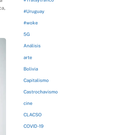
la
ca,
#Uruguay
#woke
5G
Análisis
arte
Bolivia
Capitalismo
Castrochavismo
cine
CLACSO
COVID-19