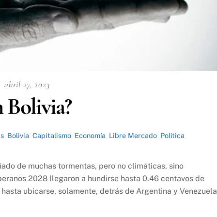
abril 27, 2023
 Bolivia?
is
,
Bolivia
,
Capitalismo
,
Economía
,
Libre Mercado
,
Política
,
añado de muchas tormentas, pero no climáticas, sino
beranos 2028 llegaron a hundirse hasta 0.46 centavos de
ó hasta ubicarse, solamente, detrás de Argentina y Venezuela