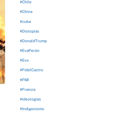
#Chile
#China
#cuba
#Distopías
#DonaldTrump
#EvaPerón
#Evo
#FidelCastro
#FMI
#Francia
#ideologías
#Indigenismo