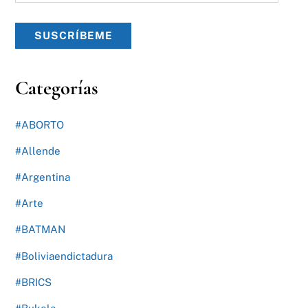
electrónico
SUSCRÍBEME
Categorías
#ABORTO
#Allende
#Argentina
#Arte
#BATMAN
#Boliviaendictadura
#BRICS