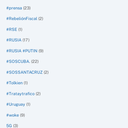
#prensa
(23)
#RebeliónFiscal
(2)
#RSE
(1)
#RUSIA
(17)
#RUSIA #PUTIN
(9)
#SOSCUBA.
(22)
#SOSSANTACRUZ
(2)
#Tolkien
(1)
#Trataytrafico
(2)
#Uruguay
(1)
#woke
(9)
5G
(3)