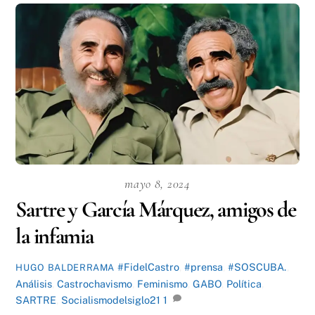
mayo 8, 2024
Sartre y García Márquez, amigos de
la infamia
#FidelCastro
,
#prensa
,
#SOSCUBA.
,
HUGO BALDERRAMA
Análisis
,
Castrochavismo
,
Feminismo
,
GABO
,
Política
,
SARTRE
,
Socialismodelsiglo21
1