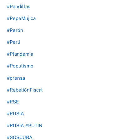
#Pandillas
#PepeMujica
#Perón
#Perú
#Plandemia
#Populismo
#prensa
#RebeliónFiscal
#RSE
#RUSIA
#RUSIA #PUTIN
#SOSCUBA.