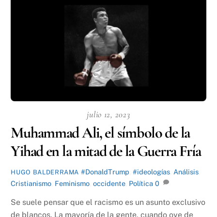
julio 12, 2023
Muhammad Ali, el símbolo de la
Yihad en la mitad de la Guerra Fría
#DonaldTrump
,
#ideologías
,
Análisis
,
HUGO BALDERRAMA
Cristianismo
,
Feminismo
,
occidente
,
Política
0
Se suele pensar que el racismo es un asunto exclusivo
de blancos. La mayoría de la gente, cuando oye de