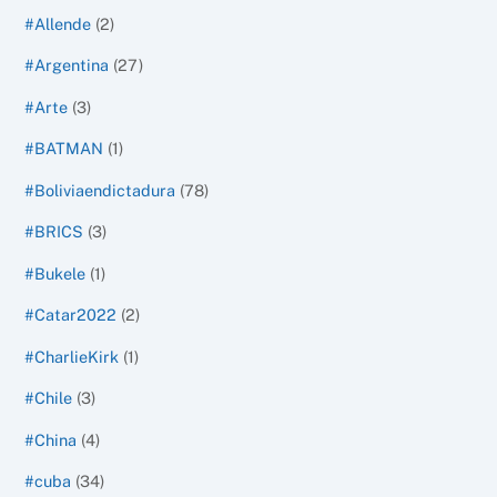
#Allende
(2)
#Argentina
(27)
#Arte
(3)
#BATMAN
(1)
#Boliviaendictadura
(78)
#BRICS
(3)
#Bukele
(1)
#Catar2022
(2)
#CharlieKirk
(1)
#Chile
(3)
#China
(4)
#cuba
(34)