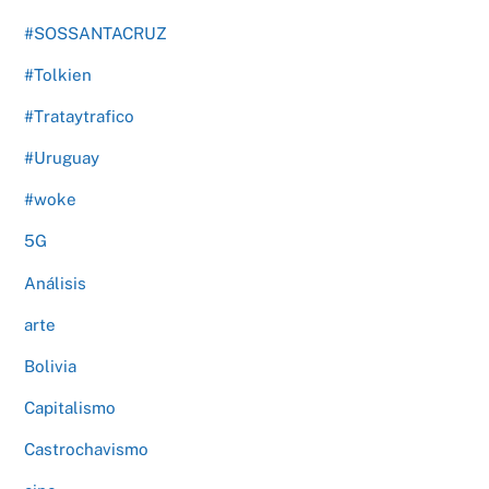
#SOSSANTACRUZ
#Tolkien
#Trataytrafico
#Uruguay
#woke
5G
Análisis
arte
Bolivia
Capitalismo
Castrochavismo