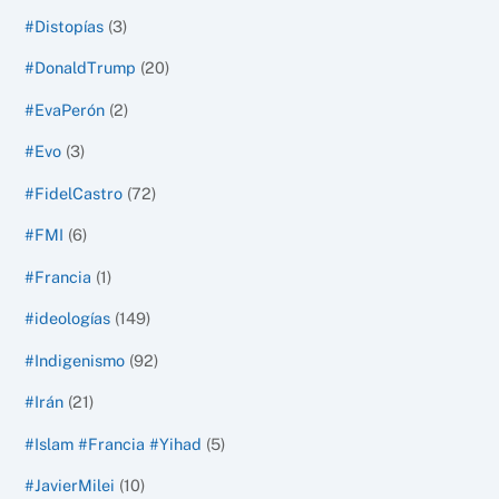
#Distopías
(3)
#DonaldTrump
(20)
#EvaPerón
(2)
#Evo
(3)
#FidelCastro
(72)
#FMI
(6)
#Francia
(1)
#ideologías
(149)
#Indigenismo
(92)
#Irán
(21)
#Islam #Francia #Yihad
(5)
#JavierMilei
(10)