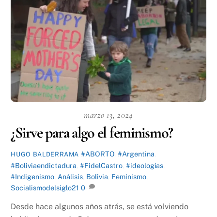
marzo 13, 2024
¿Sirve para algo el feminismo?
#ABORTO
,
#Argentina
,
HUGO BALDERRAMA
#Boliviaendictadura
,
#FidelCastro
,
#ideologías
,
#Indigenismo
,
Análisis
,
Bolivia
,
Feminismo
,
Socialismodelsiglo21
0
Desde hace algunos años atrás, se está volviendo