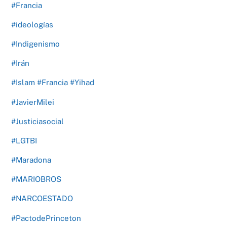
#Francia
#ideologías
#Indigenismo
#Irán
#Islam #Francia #Yihad
#JavierMilei
#Justiciasocial
#LGTBI
#Maradona
#MARIOBROS
#NARCOESTADO
#PactodePrinceton