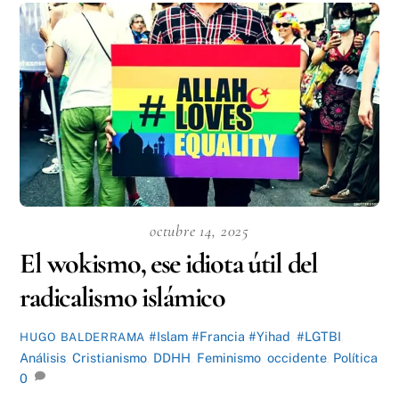
octubre 14, 2025
El wokismo, ese idiota útil del
radicalismo islámico
#Islam #Francia #Yihad
,
#LGTBI
,
HUGO BALDERRAMA
Análisis
,
Cristianismo
,
DDHH
,
Feminismo
,
occidente
,
Política
0