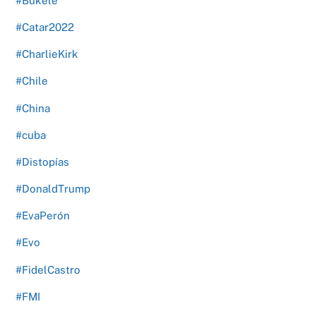
#Bukele
#Catar2022
#CharlieKirk
#Chile
#China
#cuba
#Distopías
#DonaldTrump
#EvaPerón
#Evo
#FidelCastro
#FMI