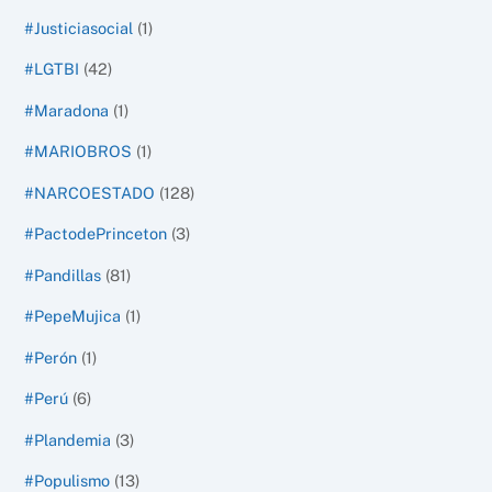
#Justiciasocial
(1)
#LGTBI
(42)
#Maradona
(1)
#MARIOBROS
(1)
#NARCOESTADO
(128)
#PactodePrinceton
(3)
#Pandillas
(81)
#PepeMujica
(1)
#Perón
(1)
#Perú
(6)
#Plandemia
(3)
#Populismo
(13)