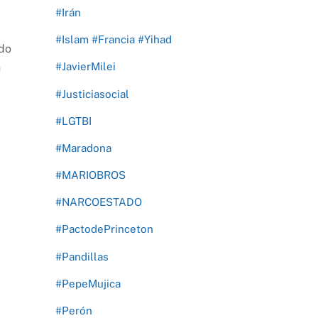
#Irán
#Islam #Francia #Yihad
ido
#JavierMilei
n
#Justiciasocial
#LGTBI
#Maradona
#MARIOBROS
#NARCOESTADO
#PactodePrinceton
#Pandillas
#PepeMujica
#Perón