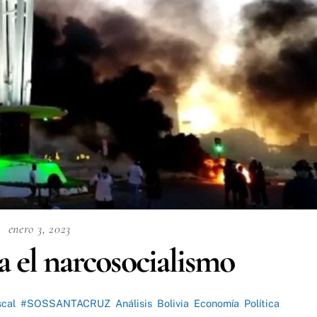
enero 3, 2023
a el narcosocialismo
scal
,
#SOSSANTACRUZ
,
Análisis
,
Bolivia
,
Economía
,
Política
,