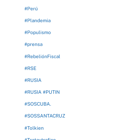
#Perú
#Plandemia
#Populismo
#prensa
#RebeliónFiscal
#RSE
#RUSIA
#RUSIA #PUTIN
#SOSCUBA.
#SOSSANTACRUZ
#Tolkien
#Trataytrafico