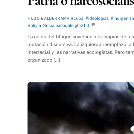
Patria o narcosocial
#cuba
,
#ideologías
,
#Indigenis
HUGO BALDERRAMA
Bolivia
,
Socialismodelsiglo21
0
La caída del bloque soviético a principios de los 
mutación discursiva. La izquierda reemplazó la 
interracial y las narrativas ecologistas. Pero t
organizado […]