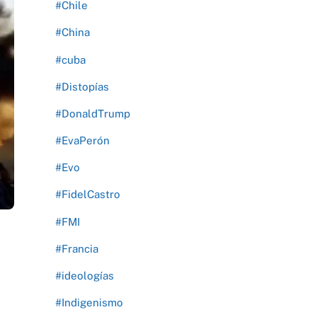
#Chile
#China
#cuba
#Distopías
#DonaldTrump
#EvaPerón
#Evo
#FidelCastro
#FMI
#Francia
#ideologías
#Indigenismo