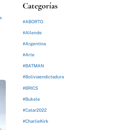
Categorías
s
,
#ABORTO
#Allende
#Argentina
#Arte
#BATMAN
#Boliviaendictadura
#BRICS
#Bukele
#Catar2022
#CharlieKirk