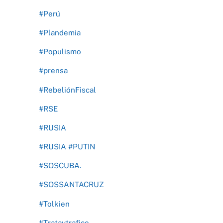
#Perú
#Plandemia
#Populismo
#prensa
#RebeliónFiscal
#RSE
#RUSIA
#RUSIA #PUTIN
#SOSCUBA.
#SOSSANTACRUZ
#Tolkien
#Trataytrafico