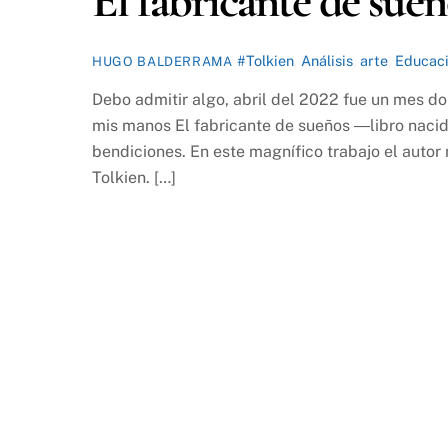
El fabricante de sueñ
#Tolkien
,
Análisis
,
arte
,
Educac
HUGO BALDERRAMA
Debo admitir algo, abril del 2022 fue un mes 
mis manos El fabricante de sueños ―libro nacid
bendiciones. En este magnífico trabajo el autor 
Tolkien. […]