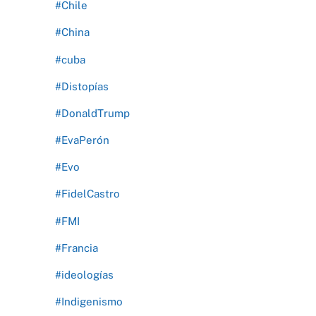
#Chile
#China
#cuba
#Distopías
#DonaldTrump
#EvaPerón
#Evo
#FidelCastro
#FMI
#Francia
#ideologías
#Indigenismo