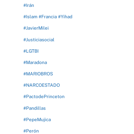
#Irán
#Islam #Francia #Yihad
#JavierMilei
#Justiciasocial
#LGTBI
#Maradona
#MARIOBROS
#NARCOESTADO
#PactodePrinceton
#Pandillas
#PepeMujica
#Perón