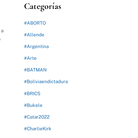
Categorías
#ABORTO
 a
#Allende
s
#Argentina
#Arte
#BATMAN
#Boliviaendictadura
#BRICS
#Bukele
#Catar2022
#CharlieKirk