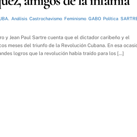
uez, amigos de la infamia
UBA.
,
Análisis
,
Castrochavismo
,
Feminismo
,
GABO
,
Política
,
SARTR
tro y Jean Paul Sartre cuenta que el dictador caribeño y el
ocos meses del triunfo de la Revolución Cubana. En esa ocasi
andes logros que la revolución había traído para los […]