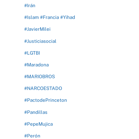
#Irán
#Islam #Francia #Yihad
#JavierMilei
#Justiciasocial
#LGTBI
#Maradona
#MARIOBROS
#NARCOESTADO
#PactodePrinceton
#Pandillas
#PepeMujica
#Perón