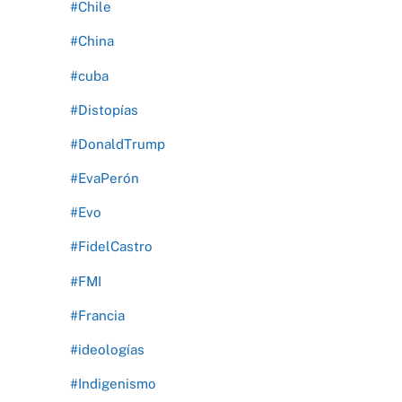
#Chile
#China
#cuba
#Distopías
#DonaldTrump
#EvaPerón
#Evo
#FidelCastro
#FMI
#Francia
#ideologías
#Indigenismo