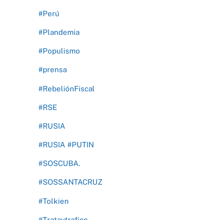
#Perú
#Plandemia
#Populismo
#prensa
#RebeliónFiscal
#RSE
#RUSIA
#RUSIA #PUTIN
#SOSCUBA.
#SOSSANTACRUZ
#Tolkien
#Trataytrafico