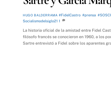
Sartre y García Márq
#FidelCastro
,
#prensa
,
#SOSC
HUGO BALDERRAMA
Socialismodelsiglo21
1
La historia oficial de la amistad entre Fidel Cas
filósofo francés se conocieron en 1960, a los p
Sartre entrevistó a Fidel sobre los aparentes gr