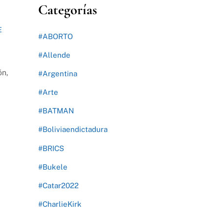
Categorías
E
,
#ABORTO
#Allende
ón,
#Argentina
#Arte
#BATMAN
#Boliviaendictadura
#BRICS
#Bukele
#Catar2022
#CharlieKirk