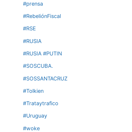
#prensa
#RebeliónFiscal
#RSE
#RUSIA
#RUSIA #PUTIN
#SOSCUBA.
#SOSSANTACRUZ
#Tolkien
#Trataytrafico
#Uruguay
#woke