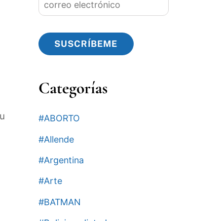
electrónico
SUSCRÍBEME
Categorías
su
#ABORTO
#Allende
#Argentina
#Arte
#BATMAN