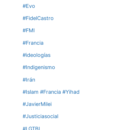
#Evo
#FidelCastro
#FMI
#Francia
#ideologías
#Indigenismo
#Irán
#Islam #Francia #Yihad
#JavierMilei
#Justiciasocial
#LGTBI