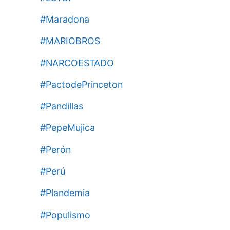
#Maradona
#MARIOBROS
#NARCOESTADO
#PactodePrinceton
#Pandillas
#PepeMujica
#Perón
#Perú
#Plandemia
#Populismo