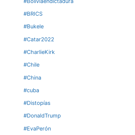
#Boliviaendictadura
#BRICS
#Bukele
#Catar2022
#CharlieKirk
#Chile
#China
#cuba
#Distopías
#DonaldTrump
#EvaPerón