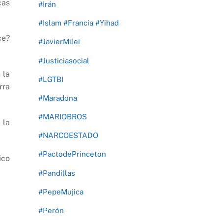
cas
#Irán
#Islam #Francia #Yihad
ce?
#JavierMilei
#Justiciasocial
 la
#LGTBI
rra
#Maradona
#MARIOBROS
 la
#NARCOESTADO
#PactodePrinceton
ico
#Pandillas
#PepeMujica
#Perón