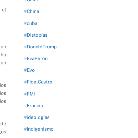
 el
#China
#cuba
#Distopías
 un
#DonaldTrump
cho
#EvaPerón
 un
#Evo
#FidelCastro
ios
ios
#FMI
ios
#Francia
#ideologías
 de
#Indigenismo
gos