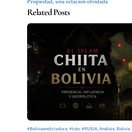
Propiedad, una relación olvidada
Related Posts
#Boliviaendictadura
,
#Irán
,
#RUSIA
,
Análisis
,
Bolivia
,