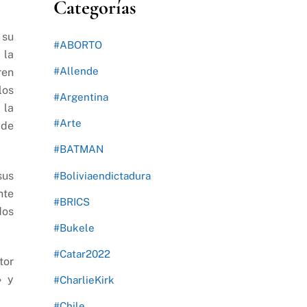
Categorías
 su
#ABORTO
 la
#Allende
ren
los
#Argentina
 la
#Arte
 de
#BATMAN
sus
#Boliviaendictadura
nte
#BRICS
dos
#Bukele
#Catar2022
tor
» y
#CharlieKirk
#Chile