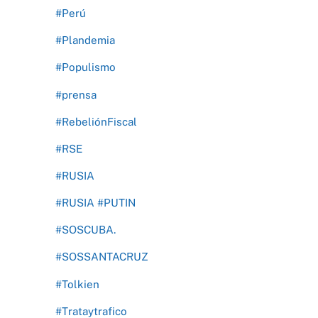
#Perú
#Plandemia
#Populismo
#prensa
#RebeliónFiscal
#RSE
#RUSIA
#RUSIA #PUTIN
#SOSCUBA.
#SOSSANTACRUZ
#Tolkien
#Trataytrafico