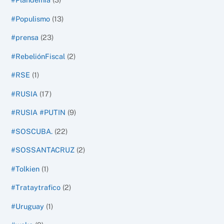
#Populismo
(13)
#prensa
(23)
#RebeliónFiscal
(2)
#RSE
(1)
#RUSIA
(17)
#RUSIA #PUTIN
(9)
#SOSCUBA.
(22)
#SOSSANTACRUZ
(2)
#Tolkien
(1)
#Trataytrafico
(2)
#Uruguay
(1)