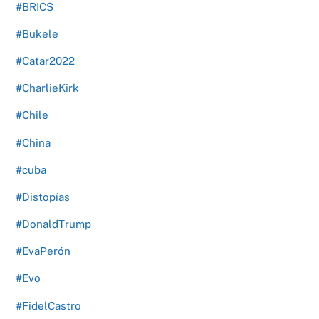
#BRICS
#Bukele
#Catar2022
#CharlieKirk
#Chile
#China
#cuba
#Distopías
#DonaldTrump
#EvaPerón
#Evo
#FidelCastro