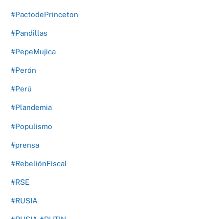
#PactodePrinceton
#Pandillas
#PepeMujica
#Perón
#Perú
#Plandemia
#Populismo
#prensa
#RebeliónFiscal
#RSE
#RUSIA