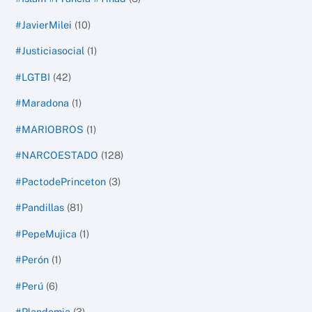
#JavierMilei
(10)
#Justiciasocial
(1)
#LGTBI
(42)
#Maradona
(1)
#MARIOBROS
(1)
#NARCOESTADO
(128)
#PactodePrinceton
(3)
#Pandillas
(81)
#PepeMujica
(1)
#Perón
(1)
#Perú
(6)
#Plandemia
(3)