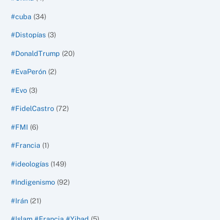
#cuba
(34)
#Distopías
(3)
#DonaldTrump
(20)
#EvaPerón
(2)
#Evo
(3)
#FidelCastro
(72)
#FMI
(6)
#Francia
(1)
#ideologías
(149)
#Indigenismo
(92)
#Irán
(21)
#Islam #Francia #Yihad
(5)