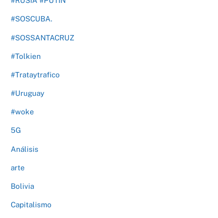
#RUSIA #PUTIN
#SOSCUBA.
#SOSSANTACRUZ
#Tolkien
#Trataytrafico
#Uruguay
#woke
5G
Análisis
arte
Bolivia
Capitalismo