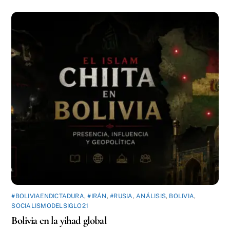
#BOLIVIAENDICTADURA
,
#IRÁN
,
#RUSIA
,
ANÁLISIS
,
BOLIVIA
,
SOCIALISMODELSIGLO21
Bolivia en la yihad global