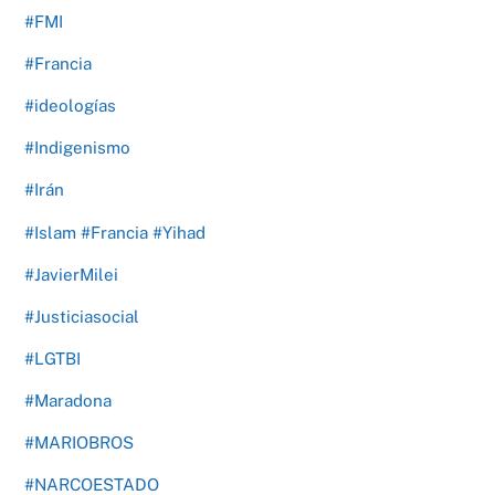
#FMI
#Francia
#ideologías
#Indigenismo
#Irán
#Islam #Francia #Yihad
#JavierMilei
#Justiciasocial
#LGTBI
#Maradona
#MARIOBROS
#NARCOESTADO