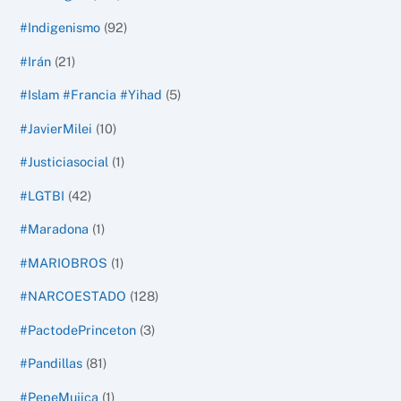
#Indigenismo
(92)
#Irán
(21)
#Islam #Francia #Yihad
(5)
#JavierMilei
(10)
#Justiciasocial
(1)
#LGTBI
(42)
#Maradona
(1)
#MARIOBROS
(1)
#NARCOESTADO
(128)
#PactodePrinceton
(3)
#Pandillas
(81)
#PepeMujica
(1)