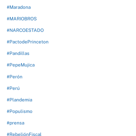
#Maradona
#MARIOBROS
#NARCOESTADO
#PactodePrinceton
#Pandillas
#PepeMujica
#Perón
#Perú
#Plandemia
#Populismo
#prensa
#RebeliónFiscal