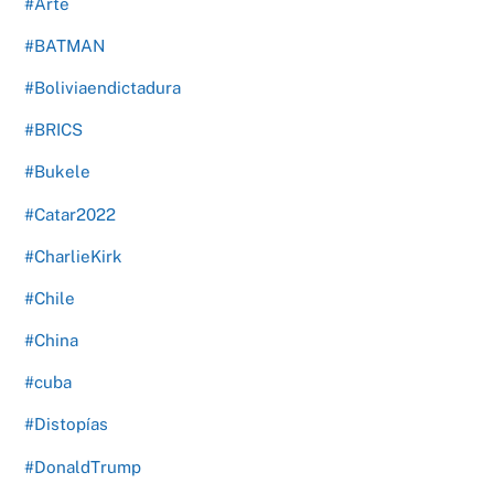
#Arte
#BATMAN
#Boliviaendictadura
#BRICS
#Bukele
#Catar2022
#CharlieKirk
#Chile
#China
#cuba
#Distopías
#DonaldTrump