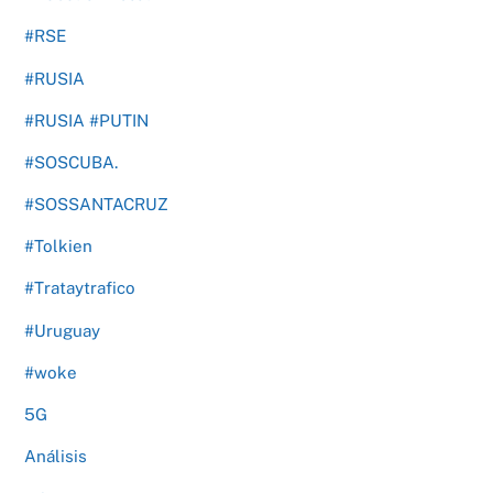
#RSE
#RUSIA
#RUSIA #PUTIN
#SOSCUBA.
#SOSSANTACRUZ
#Tolkien
#Trataytrafico
#Uruguay
#woke
5G
Análisis