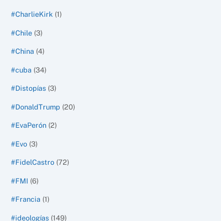
#CharlieKirk
(1)
#Chile
(3)
#China
(4)
#cuba
(34)
#Distopías
(3)
#DonaldTrump
(20)
#EvaPerón
(2)
#Evo
(3)
#FidelCastro
(72)
#FMI
(6)
#Francia
(1)
#ideologías
(149)