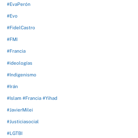
#EvaPerón
#Evo
#FidelCastro
#FMI
#Francia
#ideologías
#Indigenismo
#Irán
#Islam #Francia #Yihad
#JavierMilei
#Justiciasocial
#LGTBI