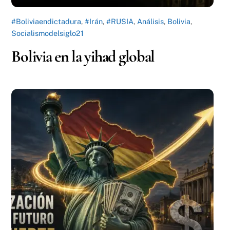
#Boliviaendictadura
,
#Irán
,
#RUSIA
,
Análisis
,
Bolivia
,
Socialismodelsiglo21
Bolivia en la yihad global