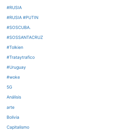
#RUSIA
#RUSIA #PUTIN
#SOSCUBA.
#SOSSANTACRUZ
#Tolkien
#Trataytrafico
#Uruguay
#woke
5G
Análisis
arte
Bolivia
Capitalismo