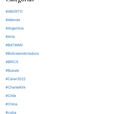
#ABORTO
#Allende
#Argentina
#Arte
#BATMAN
#Boliviaendictadura
#BRICS
#Bukele
#Catar2022
#CharlieKirk
#Chile
#China
#cuba