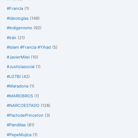
#Francia
(1)
#ideologías
(149)
#Indigenismo
(92)
#Irán
(21)
#Islam #Francia #Yihad
(5)
#JavierMilei
(10)
#Justiciasocial
(1)
#LGTBI
(42)
#Maradona
(1)
#MARIOBROS
(1)
#NARCOESTADO
(128)
#PactodePrinceton
(3)
#Pandillas
(81)
#PepeMujica
(1)