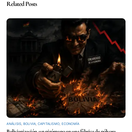
Related Posts
ANÁLISIS
,
BOLIVIA
,
CAPITALISMO
,
ECONOMÍA
Bolivianización, un pirómano en una fábrica de pólvora