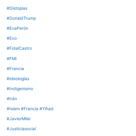
#Distopías
#DonaldTrump
#EvaPerón
#Evo
#FidelCastro
#FMI
#Francia
#ideologías
#Indigenismo
#Irán
#Islam #Francia #Yihad
#JavierMilei
#Justiciasocial