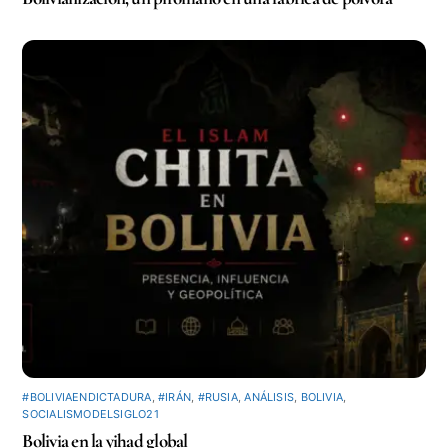
#BOLIVIAENDICTADURA
,
#IRÁN
,
#RUSIA
,
ANÁLISIS
,
BOLIVIA
,
SOCIALISMODELSIGLO21
Bolivia en la yihad global