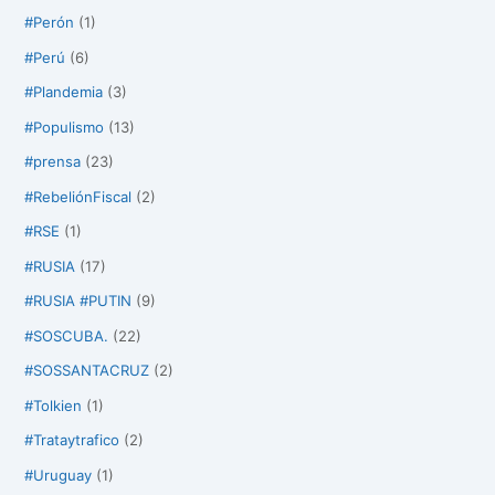
#Perón
(1)
#Perú
(6)
#Plandemia
(3)
#Populismo
(13)
#prensa
(23)
#RebeliónFiscal
(2)
#RSE
(1)
#RUSIA
(17)
#RUSIA #PUTIN
(9)
#SOSCUBA.
(22)
#SOSSANTACRUZ
(2)
#Tolkien
(1)
#Trataytrafico
(2)
#Uruguay
(1)