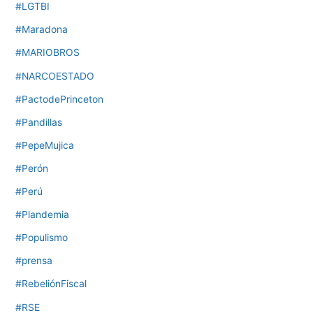
#LGTBI
#Maradona
#MARIOBROS
#NARCOESTADO
#PactodePrinceton
#Pandillas
#PepeMujica
#Perón
#Perú
#Plandemia
#Populismo
#prensa
#RebeliónFiscal
#RSE