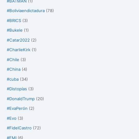
#BATMAN
(1)
#Boliviaendictadura
(78)
#BRICS
(3)
#Bukele
(1)
#Catar2022
(2)
#CharlieKirk
(1)
#Chile
(3)
#China
(4)
#cuba
(34)
#Distopías
(3)
#DonaldTrump
(20)
#EvaPerón
(2)
#Evo
(3)
#FidelCastro
(72)
#FMI
(6)