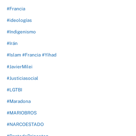
#Francia
#ideologías
#Indigenismo
#Irán
#Islam #Francia #Yihad
#JavierMilei
#Justiciasocial
#LGTBI
#Maradona
#MARIOBROS
#NARCOESTADO