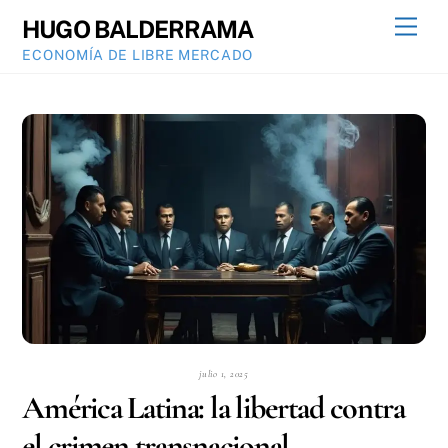
Skip
Men
HUGO BALDERRAMA
to
ECONOMÍA DE LIBRE MERCADO
content
julio 1, 2025
América Latina: la libertad contra
el crimen transnacional