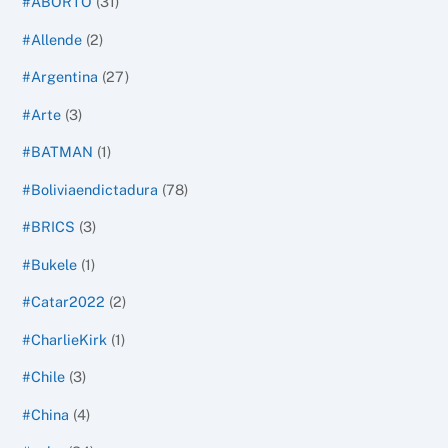
#ABORTO
(31)
#Allende
(2)
#Argentina
(27)
#Arte
(3)
#BATMAN
(1)
#Boliviaendictadura
(78)
#BRICS
(3)
#Bukele
(1)
#Catar2022
(2)
#CharlieKirk
(1)
#Chile
(3)
#China
(4)