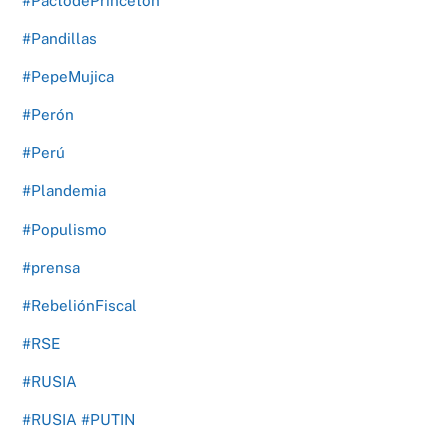
#PactodePrinceton
#Pandillas
#PepeMujica
#Perón
#Perú
#Plandemia
#Populismo
#prensa
#RebeliónFiscal
#RSE
#RUSIA
#RUSIA #PUTIN