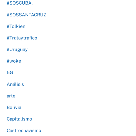
#SOSCUBA.
#SOSSANTACRUZ
#Tolkien
#Trataytrafico
#Uruguay
#woke
5G
Análisis
arte
Bolivia
Capitalismo
Castrochavismo