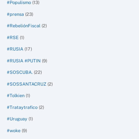
#Populismo
(13)
#prensa
(23)
#RebeliónFiscal
(2)
#RSE
(1)
#RUSIA
(17)
#RUSIA #PUTIN
(9)
#SOSCUBA.
(22)
#SOSSANTACRUZ
(2)
#Tolkien
(1)
#Trataytrafico
(2)
#Uruguay
(1)
#woke
(9)