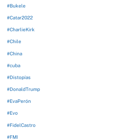
#Bukele
#Catar2022
#CharlieKirk
#Chile
#China
#cuba
#Distopías
#DonaldTrump
#EvaPerón
#Evo
#FidelCastro
#FMI