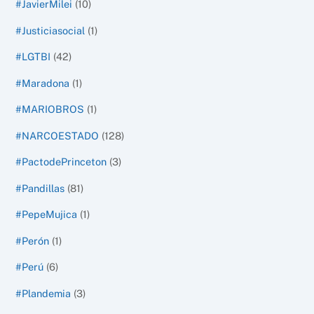
#JavierMilei
(10)
#Justiciasocial
(1)
#LGTBI
(42)
#Maradona
(1)
#MARIOBROS
(1)
#NARCOESTADO
(128)
#PactodePrinceton
(3)
#Pandillas
(81)
#PepeMujica
(1)
#Perón
(1)
#Perú
(6)
#Plandemia
(3)