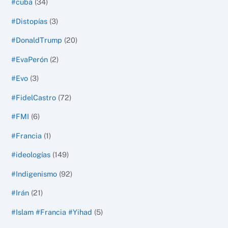
#cuba
(34)
#Distopías
(3)
#DonaldTrump
(20)
#EvaPerón
(2)
#Evo
(3)
#FidelCastro
(72)
#FMI
(6)
#Francia
(1)
#ideologías
(149)
#Indigenismo
(92)
#Irán
(21)
#Islam #Francia #Yihad
(5)