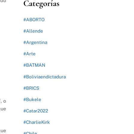
ado
Categorías
#ABORTO
#Allende
#Argentina
#Arte
#BATMAN
#Boliviaendictadura
#BRICS
#Bukele
, o
que
#Catar2022
#CharlieKirk
que
#Chile