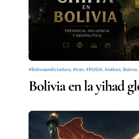
#Boliviaendictadura
,
#Irán
,
#RUSIA
,
Análisis
,
Bolivia
,
Bolivia en la yihad g