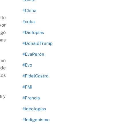
#China
nte
#cuba
yor
egó
#Distopías
nas
#DonaldTrump
#EvaPerón
 en
#Evo
 de
los
#FidelCastro
#FMI
a
y
#Francia
#ideologías
#Indigenismo