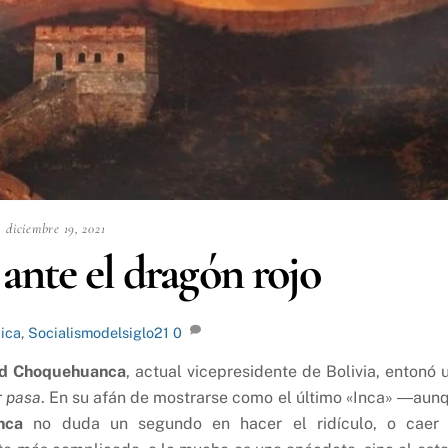
diciembre 19, 2021
ante el dragón rojo
tica
,
Socialismodelsiglo21
0
id Choquehuanca
, actual vicepresidente de Bolivia, entonó 
r pasa
. En su afán de mostrarse como el último «Inca» ―aun
nca
no duda un segundo en hacer el ridículo, o caer