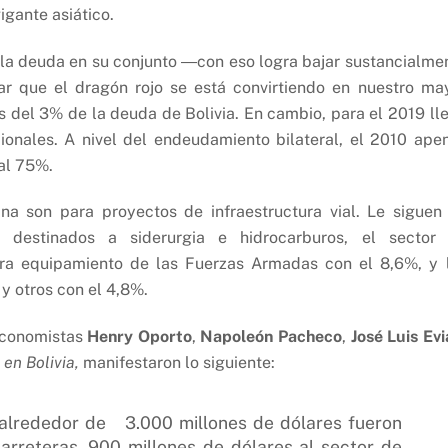
igante asiático.
 la deuda en su conjunto ―con eso logra bajar sustancialme
r que el dragón rojo se está convirtiendo en nuestro ma
 del 3% de la deuda de Bolivia. En cambio, para el 2019 ll
cionales. A nivel del endeudamiento bilateral, el 2010 ape
al 75%.
na son para proyectos de infraestructura vial. Le siguen
 destinados a siderurgia e hidrocarburos, el sector
ra equipamiento de las Fuerzas Armadas con el 8,6%, y 
y otros con el 4,8%.
 economistas
Henry Oporto
,
Napoleón Pacheco
,
José Luis Evi
 en Bolivia,
manifestaron lo siguiente:
, alrededor de 3.000 millones de dólares fueron
arreteras, 900 millones de dólares al sector de