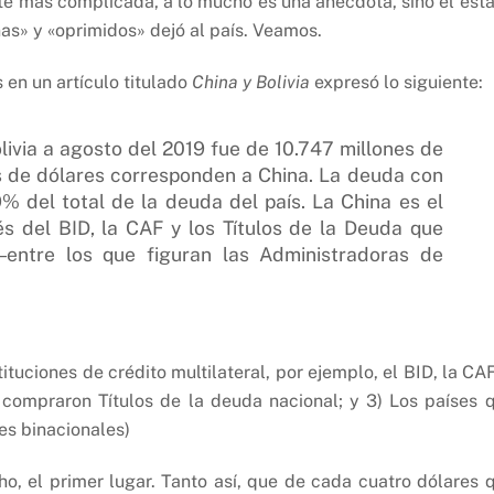
arte más complicada, a lo mucho es una anécdota, sino el est
nas» y «oprimidos» dejó al país. Veamos.
 en un artículo titulado
China y Bolivia
expresó lo siguiente:
livia a agosto del 2019 fue de 10.747 millones de
es de dólares corresponden a China. La deuda con
9% del total de la deuda del país. La China es el
s del BID, la CAF y los Títulos de la Deuda que
―entre los que figuran las Administradoras de
tituciones de crédito multilateral, por ejemplo, el BID, la CAF
 compraron Títulos de la deuda nacional; y 3) Los países 
es binacionales)
ho, el primer lugar. Tanto así, que de cada cuatro dólares 