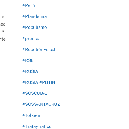
#Perú
 el
#Plandemia
nea
#Populismo
 Si
#prensa
nte
#RebeliónFiscal
#RSE
#RUSIA
#RUSIA #PUTIN
#SOSCUBA.
#SOSSANTACRUZ
#Tolkien
#Trataytrafico