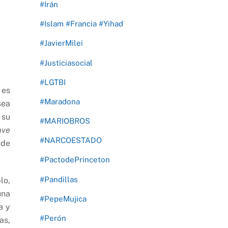
#Irán
#Islam #Francia #Yihad
#JavierMilei
#Justiciasocial
#LGTBI
 es
#Maradona
sea
 su
#MARIOBROS
ave
#NARCOESTADO
 de
#PactodePrinceton
#Pandillas
lo,
una
#PepeMujica
a y
#Perón
as,