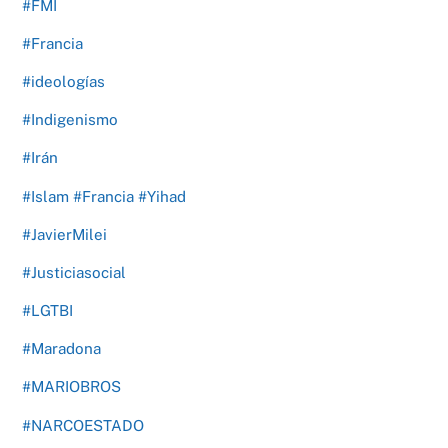
#FMI
#Francia
#ideologías
#Indigenismo
#Irán
#Islam #Francia #Yihad
#JavierMilei
#Justiciasocial
#LGTBI
#Maradona
#MARIOBROS
#NARCOESTADO