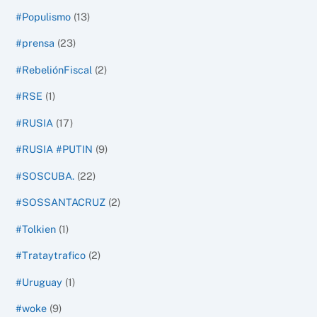
#Populismo
(13)
#prensa
(23)
#RebeliónFiscal
(2)
#RSE
(1)
#RUSIA
(17)
#RUSIA #PUTIN
(9)
#SOSCUBA.
(22)
#SOSSANTACRUZ
(2)
#Tolkien
(1)
#Trataytrafico
(2)
#Uruguay
(1)
#woke
(9)