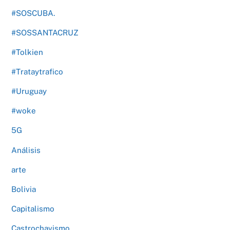
#SOSCUBA.
#SOSSANTACRUZ
#Tolkien
#Trataytrafico
#Uruguay
#woke
5G
Análisis
arte
Bolivia
Capitalismo
Castrochavismo