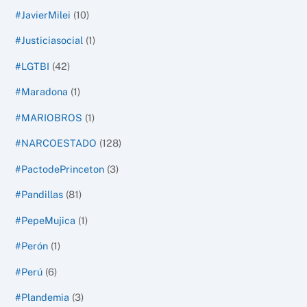
#JavierMilei
(10)
#Justiciasocial
(1)
#LGTBI
(42)
#Maradona
(1)
#MARIOBROS
(1)
#NARCOESTADO
(128)
#PactodePrinceton
(3)
#Pandillas
(81)
#PepeMujica
(1)
#Perón
(1)
#Perú
(6)
#Plandemia
(3)