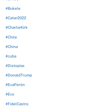
#Bukele
#Catar2022
#CharlieKirk
#Chile
#China
#cuba
#Distopías
#DonaldTrump
#EvaPerón
#Evo
#FidelCastro