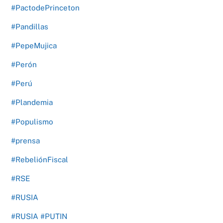
#PactodePrinceton
#Pandillas
#PepeMujica
#Perón
#Perú
#Plandemia
#Populismo
#prensa
#RebeliónFiscal
#RSE
#RUSIA
#RUSIA #PUTIN