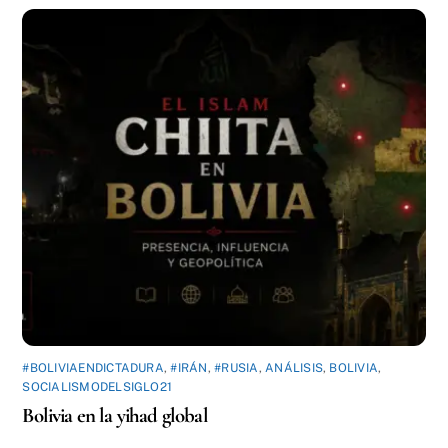
#BOLIVIAENDICTADURA
,
#IRÁN
,
#RUSIA
,
ANÁLISIS
,
BOLIVIA
,
SOCIALISMODELSIGLO21
Bolivia en la yihad global