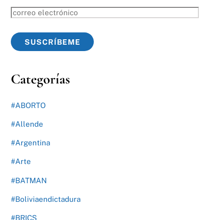
correo
electrónico
SUSCRÍBEME
Categorías
#ABORTO
#Allende
#Argentina
#Arte
#BATMAN
#Boliviaendictadura
#BRICS