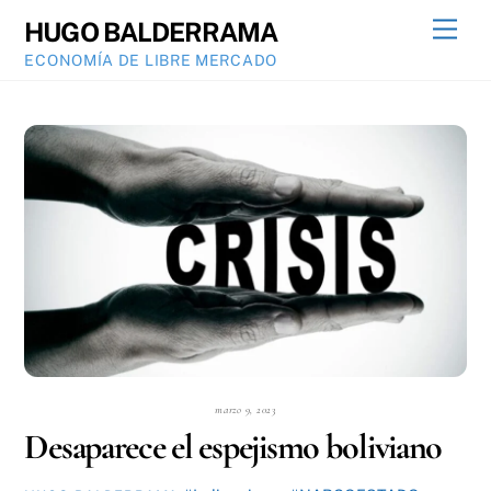
Skip
Men
HUGO BALDERRAMA
to
ECONOMÍA DE LIBRE MERCADO
content
marzo 9, 2023
Desaparece el espejismo boliviano