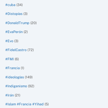
#cuba
(34)
#Distopías
(3)
#DonaldTrump
(20)
#EvaPerón
(2)
#Evo
(3)
#FidelCastro
(72)
#FMI
(6)
#Francia
(1)
#ideologías
(149)
#Indigenismo
(92)
#Irán
(21)
#Islam #Francia #Yihad
(5)