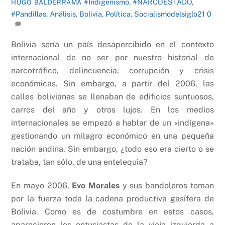
#Indigenismo
,
#NARCOESTADO
,
HUGO BALDERRAMA
#Pandillas
,
Análisis
,
Bolivia
,
Política
,
Socialismodelsiglo21
0
Bolivia sería un país desapercibido en el contexto
internacional de no ser por nuestro historial de
narcotráfico, delincuencia, corrupción y crisis
económicas. Sin embargo, a partir del 2006, las
calles bolivianas se llenaban de edificios suntuosos,
carros del año y otros lujos. En los medios
internacionales se empezó a hablar de un «indígena»
gestionando un milagro económico en una pequeña
nación andina. Sin embargo, ¿todo eso era cierto o se
trataba, tan sólo, de una entelequia?
En mayo 2006,
Evo Morales
y sus bandoleros toman
por la fuerza toda la cadena productiva gasífera de
Bolivia. Como es de costumbre en estos casos,
aparecieron los entusiastas de la vieja izquierda a