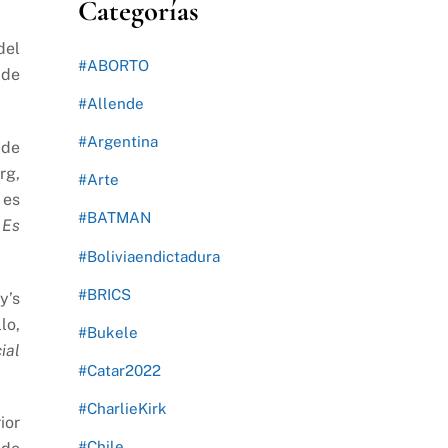
Categorías
del
#ABORTO
 de
#Allende
#Argentina
 de
rg,
#Arte
 es
#BATMAN
 Es
#Boliviaendictadura
#BRICS
y’s
lo,
#Bukele
ial
#Catar2022
#CharlieKirk
ior
#Chile