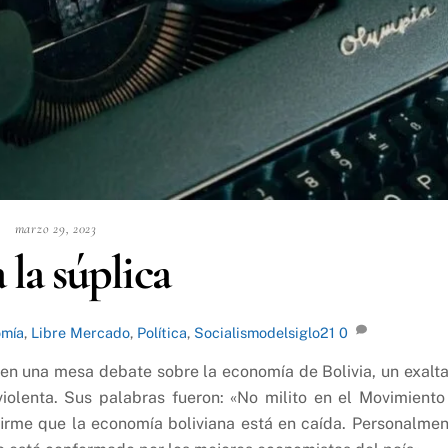
marzo 29, 2023
 la súplica
mía
,
Libre Mercado
,
Política
,
Socialismodelsiglo21
0
 en una mesa debate sobre la economía de Bolivia, un exalt
violenta. Sus palabras fueron: «No milito en el Movimiento
irme que la economía boliviana está en caída. Personalmen