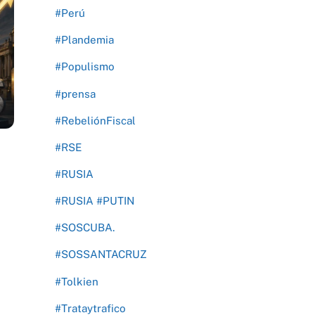
#Perú
#Plandemia
#Populismo
#prensa
#RebeliónFiscal
#RSE
#RUSIA
#RUSIA #PUTIN
#SOSCUBA.
#SOSSANTACRUZ
#Tolkien
#Trataytrafico