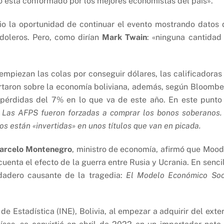
o está conformado por los mejores economistas del país».
dio la oportunidad de continuar el evento mostrando datos 
doleros. Pero, como dirían
Mark Twain
: «ninguna cantidad
empiezan las colas por conseguir dólares, las calificadoras
lertaron sobre la economía boliviana, además, según Bloombe
pérdidas del 7% en lo que va de este año. En este punto
:
Las AFPS fueron forzadas a comprar los bonos soberanos.
nos están «invertidas» en unos títulos que van en picada.
arcelo Montenegro
, ministro de economía, afirmó que Mood
uenta el efecto de la guerra entre Rusia y Ucrania. En sencil
rdadero causante de la tragedia:
El Modelo Económico Soc
e Estadística (INE), Bolivia, al empezar a adquirir del exter