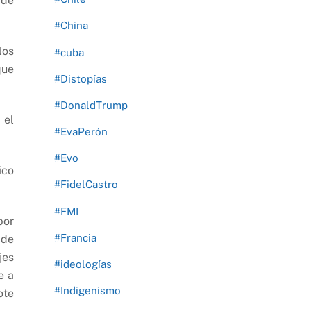
 de
#China
los
#cuba
que
#Distopías
#DonaldTrump
 el
#EvaPerón
#Evo
ico
#FidelCastro
#FMI
por
#Francia
 de
jes
#ideologías
e a
#Indigenismo
ote