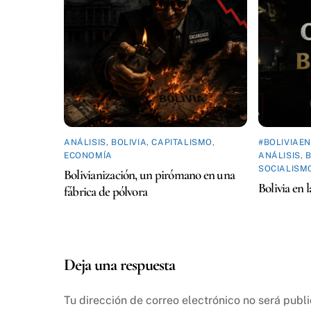
ANÁLISIS
,
BOLIVIA
,
CAPITALISMO
,
#BOLIVIAE
ECONOMÍA
ANÁLISIS
,
B
SOCIALISM
Bolivianización, un pirómano en una
Bolivia en 
fábrica de pólvora
Deja una respuesta
Tu dirección de correo electrónico no será publ