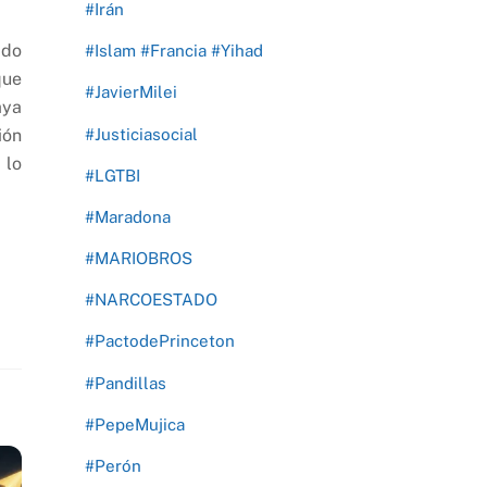
#Irán
ado
#Islam #Francia #Yihad
que
#JavierMilei
aya
#Justiciasocial
ión
 lo
#LGTBI
#Maradona
#MARIOBROS
#NARCOESTADO
#PactodePrinceton
#Pandillas
#PepeMujica
#Perón