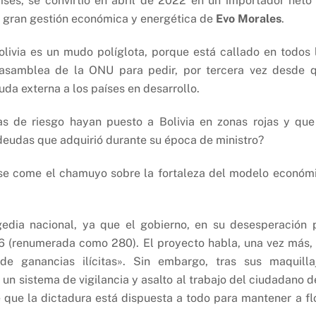
ses, se convirtió en abril de 2022 en un importador neto
 la gran gestión económica y energética de
Evo Morales
.
olivia es un mudo políglota, porque está callado en todos 
 asamblea de la ONU para pedir, por tercera vez desde 
uda externa a los países en desarrollo.
ras de riesgo hayan puesto a Bolivia en zonas rojas y que
 deudas que adquirió durante su época de ministro?
l se come el chamuyo sobre la fortaleza del modelo económ
edia nacional, ya que el gobierno, en su desesperación 
86 (renumerada como 280). El proyecto habla, una vez más,
 de ganancias ilícitas». Sin embargo, tras sus maquilla
 un sistema de vigilancia y asalto al trabajo del ciudadano d
te que la dictadura está dispuesta a todo para mantener a fl