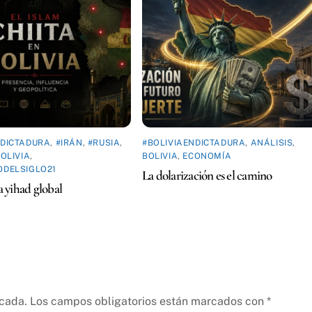
NDICTADURA
,
#IRÁN
,
#RUSIA
,
#BOLIVIAENDICTADURA
,
ANÁLISIS
,
OLIVIA
,
BOLIVIA
,
ECONOMÍA
ODELSIGLO21
La dolarización es el camino
la yihad global
icada.
Los campos obligatorios están marcados con
*