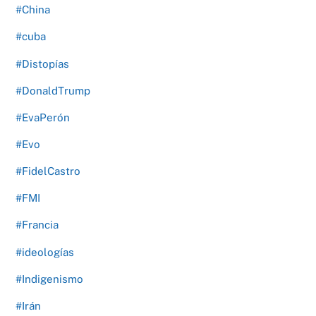
#China
#cuba
#Distopías
#DonaldTrump
#EvaPerón
#Evo
#FidelCastro
#FMI
#Francia
#ideologías
#Indigenismo
#Irán