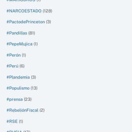
#NARCOESTADO
(128)
#PactodePrinceton
(3)
#Pandillas
(81)
#PepeMujica
(1)
#Perón
(1)
#Perú
(6)
#Plandemia
(3)
#Populismo
(13)
#prensa
(23)
#RebeliónFiscal
(2)
#RSE
(1)