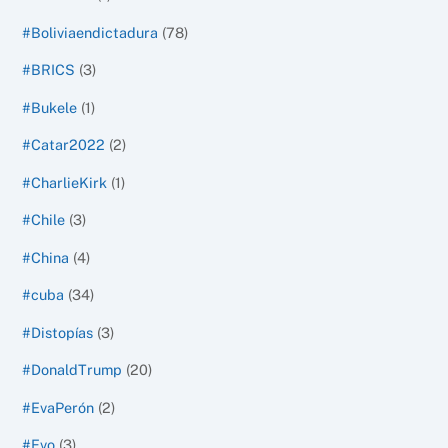
#Boliviaendictadura
(78)
#BRICS
(3)
#Bukele
(1)
#Catar2022
(2)
#CharlieKirk
(1)
#Chile
(3)
#China
(4)
#cuba
(34)
#Distopías
(3)
#DonaldTrump
(20)
#EvaPerón
(2)
#Evo
(3)