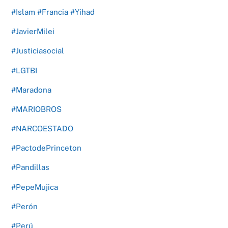
#Islam #Francia #Yihad
#JavierMilei
#Justiciasocial
#LGTBI
#Maradona
#MARIOBROS
#NARCOESTADO
#PactodePrinceton
#Pandillas
#PepeMujica
#Perón
#Perú