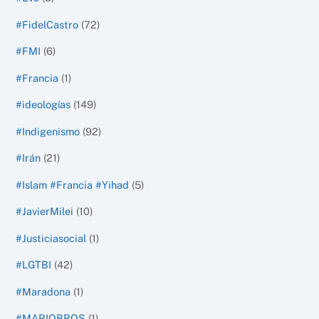
#FidelCastro
(72)
#FMI
(6)
#Francia
(1)
#ideologías
(149)
#Indigenismo
(92)
#Irán
(21)
#Islam #Francia #Yihad
(5)
#JavierMilei
(10)
#Justiciasocial
(1)
#LGTBI
(42)
#Maradona
(1)
#MARIOBROS
(1)