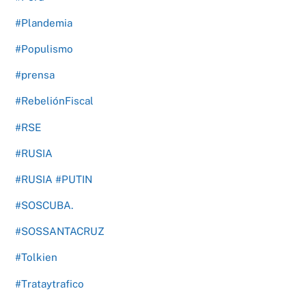
#Plandemia
#Populismo
#prensa
#RebeliónFiscal
#RSE
#RUSIA
#RUSIA #PUTIN
#SOSCUBA.
#SOSSANTACRUZ
#Tolkien
#Trataytrafico