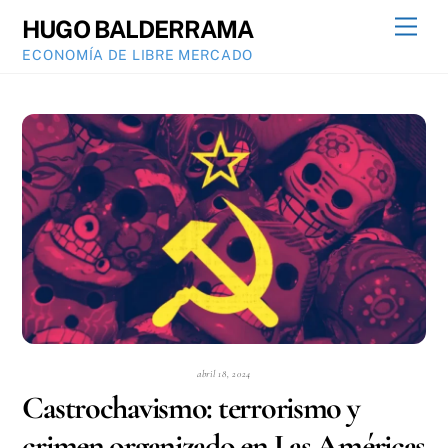
Skip
Men
HUGO BALDERRAMA
to
ECONOMÍA DE LIBRE MERCADO
content
abril 18, 2024
Castrochavismo: terrorismo y
crimen organizado en Las Américas