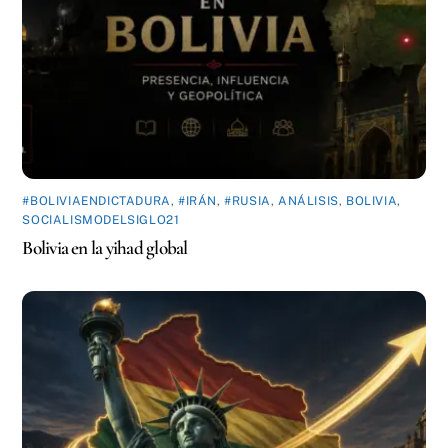
#BOLIVIAENDICTADURA
,
#IRÁN
,
#RUSIA
,
ANÁLISIS
,
BOLIVIA
,
SOCIALISMODELSIGLO21
Bolivia en la yihad global