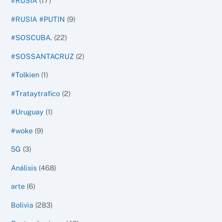
#RUSIA
(17)
#RUSIA #PUTIN
(9)
#SOSCUBA.
(22)
#SOSSANTACRUZ
(2)
#Tolkien
(1)
#Trataytrafico
(2)
#Uruguay
(1)
#woke
(9)
5G
(3)
Análisis
(468)
arte
(6)
Bolivia
(283)