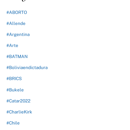
#ABORTO
#Allende
#Argentina
#Arte
#BATMAN
#Boliviaendictadura
#BRICS
#Bukele
#Catar2022
#CharlieKirk
#Chile