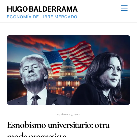
Skip
Men
HUGO BALDERRAMA
to
ECONOMÍA DE LIBRE MERCADO
content
noviembre 7, 2024
Esnobismo universitario: otra
moda progresista