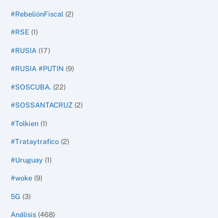
#RebeliónFiscal
(2)
#RSE
(1)
#RUSIA
(17)
#RUSIA #PUTIN
(9)
#SOSCUBA.
(22)
#SOSSANTACRUZ
(2)
#Tolkien
(1)
#Trataytrafico
(2)
#Uruguay
(1)
#woke
(9)
5G
(3)
Análisis
(468)