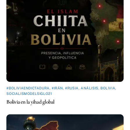
#BOLIVIAENDICTADURA
,
#IRÁN
,
#RUSIA
,
ANÁLISIS
,
BOLIVIA
,
SOCIALISMODELSIGLO21
Bolivia en la yihad global