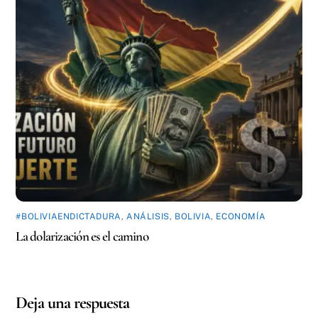
#BOLIVIAENDICTADURA
,
ANÁLISIS
,
BOLIVIA
,
ECONOMÍA
La dolarización es el camino
Deja una respuesta