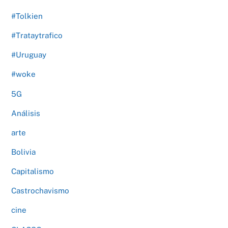
#Tolkien
#Trataytrafico
#Uruguay
#woke
5G
Análisis
arte
Bolivia
Capitalismo
Castrochavismo
cine