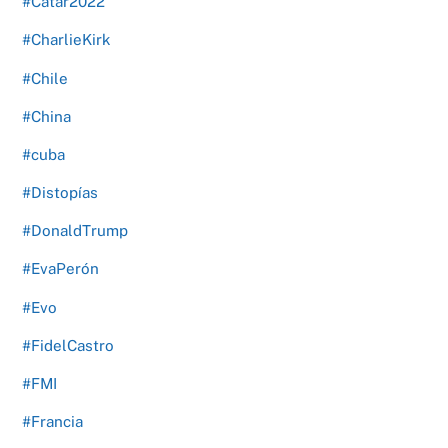
#Catar2022
#CharlieKirk
#Chile
#China
#cuba
#Distopías
#DonaldTrump
#EvaPerón
#Evo
#FidelCastro
#FMI
#Francia