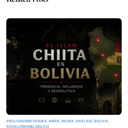
#BOLIVIAENDICTADURA
,
#IRÁN
,
#RUSIA
,
ANÁLISIS
,
BOLIVIA
,
SOCIALISMODELSIGLO21