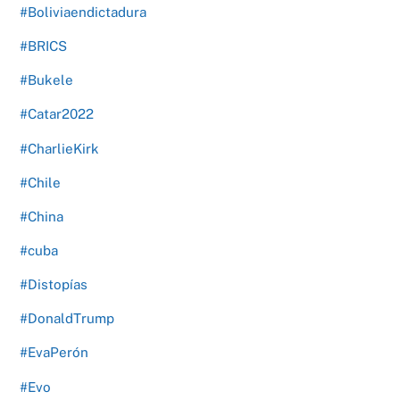
#Boliviaendictadura
#BRICS
#Bukele
#Catar2022
#CharlieKirk
#Chile
#China
#cuba
#Distopías
#DonaldTrump
#EvaPerón
#Evo