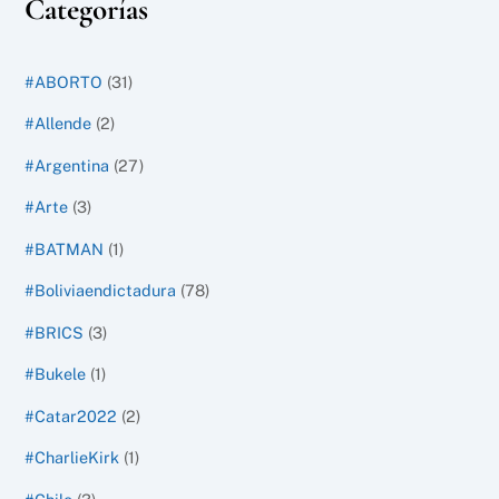
Categorías
#ABORTO
(31)
#Allende
(2)
#Argentina
(27)
#Arte
(3)
#BATMAN
(1)
#Boliviaendictadura
(78)
#BRICS
(3)
#Bukele
(1)
#Catar2022
(2)
#CharlieKirk
(1)