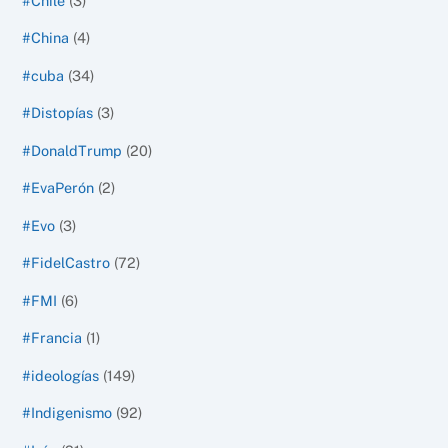
#Chile
(3)
#China
(4)
#cuba
(34)
#Distopías
(3)
#DonaldTrump
(20)
#EvaPerón
(2)
#Evo
(3)
#FidelCastro
(72)
#FMI
(6)
#Francia
(1)
#ideologías
(149)
#Indigenismo
(92)