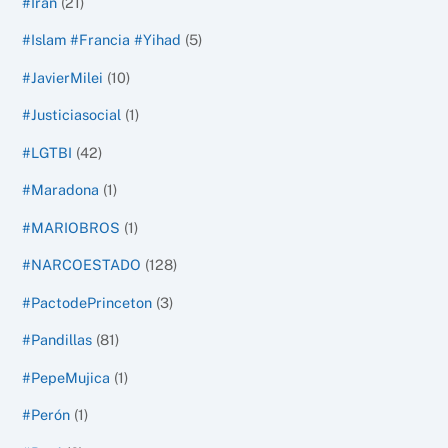
#Irán
(21)
#Islam #Francia #Yihad
(5)
#JavierMilei
(10)
#Justiciasocial
(1)
#LGTBI
(42)
#Maradona
(1)
#MARIOBROS
(1)
#NARCOESTADO
(128)
#PactodePrinceton
(3)
#Pandillas
(81)
#PepeMujica
(1)
#Perón
(1)