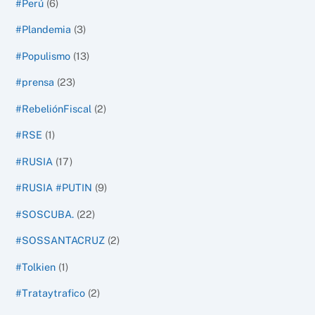
#Perú
(6)
#Plandemia
(3)
#Populismo
(13)
#prensa
(23)
#RebeliónFiscal
(2)
#RSE
(1)
#RUSIA
(17)
#RUSIA #PUTIN
(9)
#SOSCUBA.
(22)
#SOSSANTACRUZ
(2)
#Tolkien
(1)
#Trataytrafico
(2)