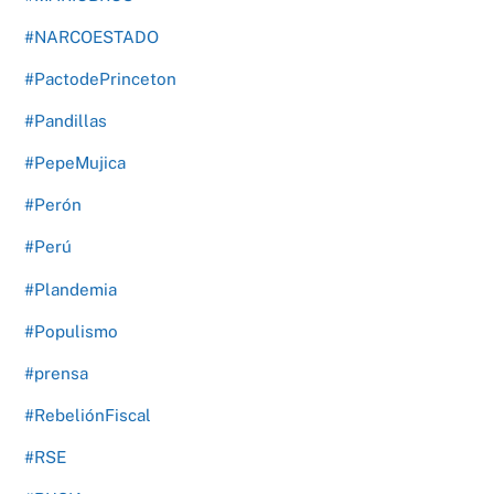
#NARCOESTADO
#PactodePrinceton
#Pandillas
#PepeMujica
#Perón
#Perú
#Plandemia
#Populismo
#prensa
#RebeliónFiscal
#RSE