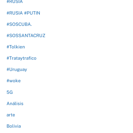
#RUSIA
#RUSIA #PUTIN
#SOSCUBA.
#SOSSANTACRUZ
#Tolkien
#Trataytrafico
#Uruguay
#woke
5G
Análisis
arte
Bolivia