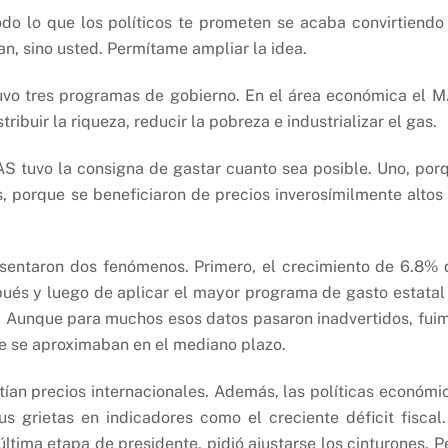
Todo lo que los políticos te prometen se acaba convirtiendo
an, sino usted. Permítame ampliar la idea.
uvo tres programas de gobierno. En el área económica el 
ibuir la riqueza, reducir la pobreza e industrializar el gas.
AS tuvo la consigna de gastar cuanto sea posible. Uno, por
s, porque se beneficiaron de precios inverosímilmente altos
esentaron dos fenómenos. Primero, el crecimiento de 6.8% 
pués y luego de aplicar el mayor programa de gasto estatal
5%. Aunque para muchos esos datos pasaron inadvertidos, fui
e se aproximaban en el mediano plazo.
stían precios internacionales. Además, las políticas económi
 grietas en indicadores como el creciente déficit fiscal.
u última etapa de presidente, pidió ajustarse los cinturones. P