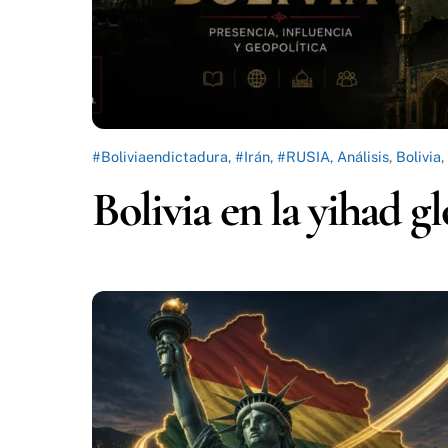
#Boliviaendictadura
,
#Irán
,
#RUSIA
,
Análisis
,
Bolivia
,
Bolivia en la yihad g