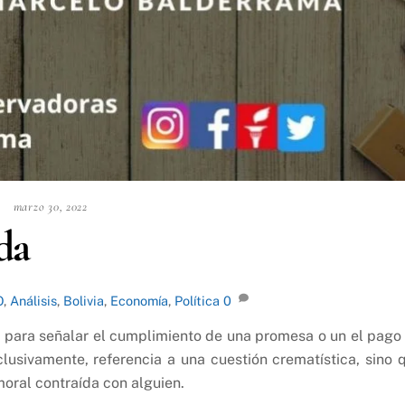
marzo 30, 2022
da
O
,
Análisis
,
Bolivia
,
Economía
,
Política
0
a para señalar el cumplimiento de una promesa o un el pago
lusivamente, referencia a una cuestión crematística, sino 
moral contraída con alguien.