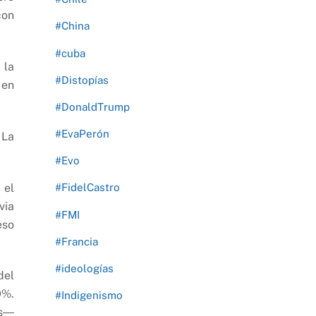
con
#China
#cuba
 la
#Distopías
 en
#DonaldTrump
#EvaPerón
 La
#Evo
 el
#FidelCastro
via
#FMI
eso
#Francia
#ideologías
del
0%.
#Indigenismo
es―