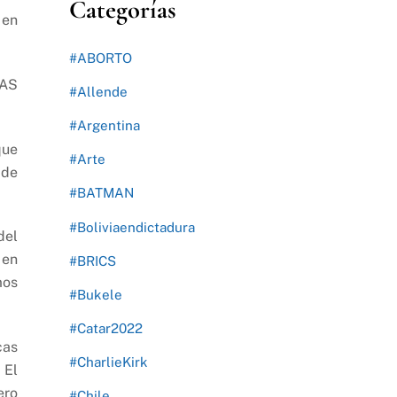
Categorías
 en
#ABORTO
MAS
#Allende
#Argentina
que
#Arte
 de
#BATMAN
#Boliviaendictadura
del
 en
#BRICS
mos
#Bukele
#Catar2022
cas
#CharlieKirk
 El
ero
#Chile