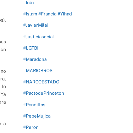
#Irán
#Islam #Francia #Yihad
s),
#JavierMilei
#Justiciasocial
ses
#LGTBI
con
#Maradona
#MARIOBROS
 no
ra,
#NARCOESTADO
 lo
#PactodePrinceton
 Ya
ara
#Pandillas
#PepeMujica
n a
#Perón