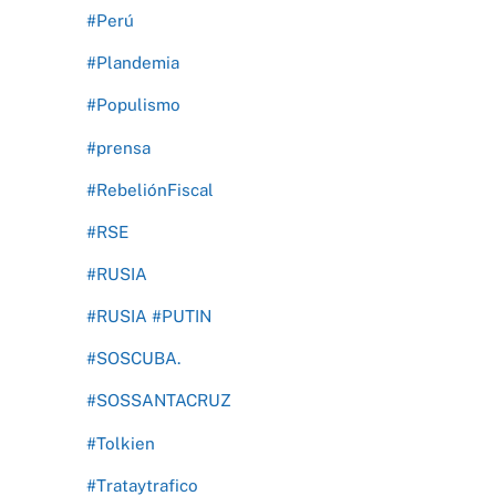
#Perú
#Plandemia
#Populismo
#prensa
#RebeliónFiscal
#RSE
#RUSIA
#RUSIA #PUTIN
#SOSCUBA.
#SOSSANTACRUZ
#Tolkien
#Trataytrafico