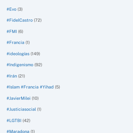
#Evo
(3)
#FidelCastro
(72)
#FMI
(6)
#Francia
(1)
#ideologías
(149)
#Indigenismo
(92)
#Irán
(21)
#Islam #Francia #Yihad
(5)
#JavierMilei
(10)
#Justiciasocial
(1)
#LGTBI
(42)
#Maradona
(1)