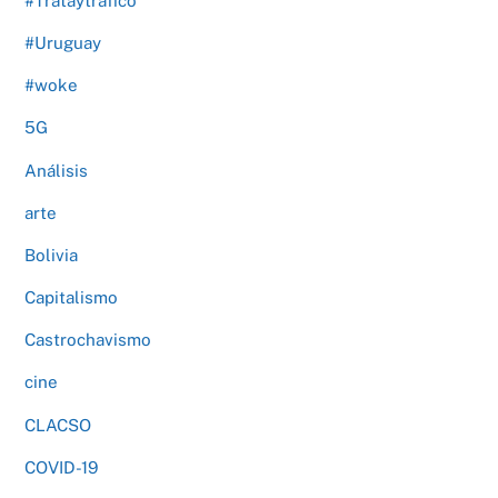
#Trataytrafico
#Uruguay
#woke
5G
Análisis
arte
Bolivia
Capitalismo
Castrochavismo
cine
CLACSO
COVID-19