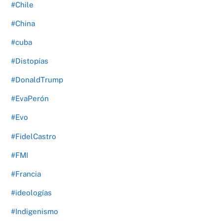
#Chile
#China
#cuba
#Distopías
#DonaldTrump
#EvaPerón
#Evo
#FidelCastro
#FMI
#Francia
#ideologías
#Indigenismo