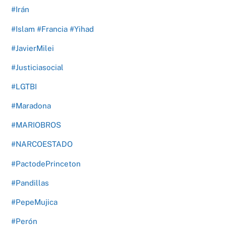
#Irán
#Islam #Francia #Yihad
#JavierMilei
#Justiciasocial
#LGTBI
#Maradona
#MARIOBROS
#NARCOESTADO
#PactodePrinceton
#Pandillas
#PepeMujica
#Perón