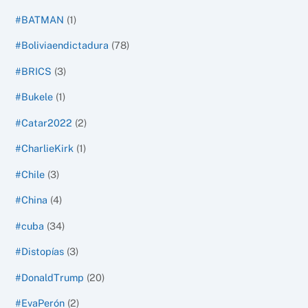
#BATMAN
(1)
#Boliviaendictadura
(78)
#BRICS
(3)
#Bukele
(1)
#Catar2022
(2)
#CharlieKirk
(1)
#Chile
(3)
#China
(4)
#cuba
(34)
#Distopías
(3)
#DonaldTrump
(20)
#EvaPerón
(2)