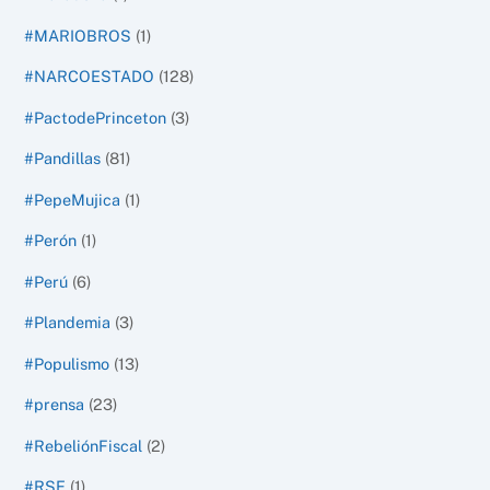
#MARIOBROS
(1)
#NARCOESTADO
(128)
#PactodePrinceton
(3)
#Pandillas
(81)
#PepeMujica
(1)
#Perón
(1)
#Perú
(6)
#Plandemia
(3)
#Populismo
(13)
#prensa
(23)
#RebeliónFiscal
(2)
#RSE
(1)