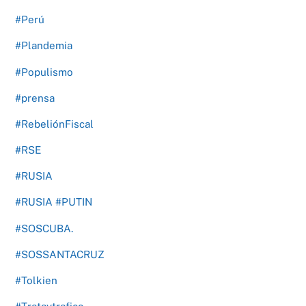
#Perú
#Plandemia
#Populismo
#prensa
#RebeliónFiscal
#RSE
#RUSIA
#RUSIA #PUTIN
#SOSCUBA.
#SOSSANTACRUZ
#Tolkien