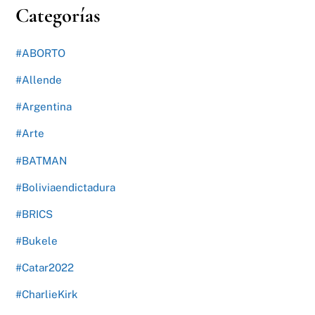
Categorías
#ABORTO
#Allende
#Argentina
#Arte
#BATMAN
#Boliviaendictadura
#BRICS
#Bukele
#Catar2022
#CharlieKirk