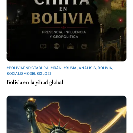
#BOLIVIAENDICTADURA
,
#IRÁN
,
#RUSIA
,
ANÁLISIS
,
BOLIVIA
,
SOCIALISMODELSIGLO21
Bolivia en la yihad global