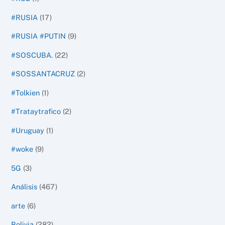
#RUSIA
(17)
#RUSIA #PUTIN
(9)
#SOSCUBA.
(22)
#SOSSANTACRUZ
(2)
#Tolkien
(1)
#Trataytrafico
(2)
#Uruguay
(1)
#woke
(9)
5G
(3)
Análisis
(467)
arte
(6)
Bolivia
(282)