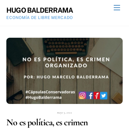
Skip
Men
HUGO BALDERRAMA
to
ECONOMÍA DE LIBRE MERCADO
content
mayo 3, 2022
No es política, es crimen