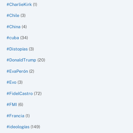
#CharlieKirk
(1)
#Chile
(3)
#China
(4)
#cuba
(34)
#Distopías
(3)
#DonaldTrump
(20)
#EvaPerón
(2)
#Evo
(3)
#FidelCastro
(72)
#FMI
(6)
#Francia
(1)
#ideologías
(149)