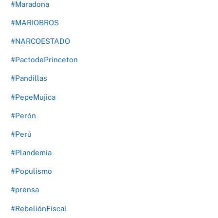
#Maradona
#MARIOBROS
#NARCOESTADO
#PactodePrinceton
#Pandillas
#PepeMujica
#Perón
#Perú
#Plandemia
#Populismo
#prensa
#RebeliónFiscal