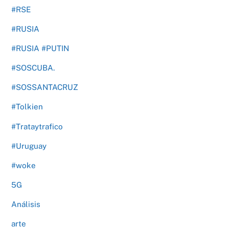
#RSE
#RUSIA
#RUSIA #PUTIN
#SOSCUBA.
#SOSSANTACRUZ
#Tolkien
#Trataytrafico
#Uruguay
#woke
5G
Análisis
arte