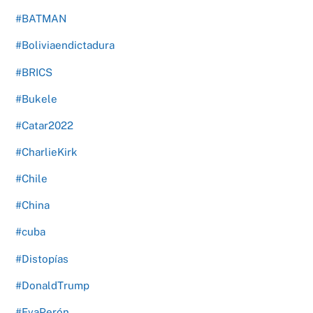
#BATMAN
#Boliviaendictadura
#BRICS
#Bukele
#Catar2022
#CharlieKirk
#Chile
#China
#cuba
#Distopías
#DonaldTrump
#EvaPerón