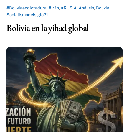
#Boliviaendictadura
,
#Irán
,
#RUSIA
,
Análisis
,
Bolivia
,
Socialismodelsiglo21
Bolivia en la yihad global