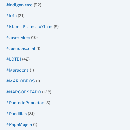
#Indigenismo
(92)
#Irán
(21)
#Islam #Francia #Yihad
(5)
#JavierMilei
(10)
#Justiciasocial
(1)
#LGTBI
(42)
#Maradona
(1)
#MARIOBROS
(1)
#NARCOESTADO
(128)
#PactodePrinceton
(3)
#Pandillas
(81)
#PepeMujica
(1)