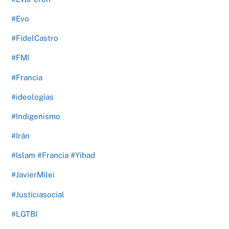
#Evo
#FidelCastro
#FMI
#Francia
#ideologías
#Indigenismo
#Irán
#Islam #Francia #Yihad
#JavierMilei
#Justiciasocial
#LGTBI