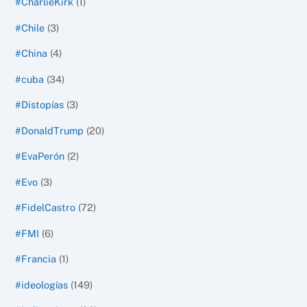
#CharlieKirk
(1)
#Chile
(3)
#China
(4)
#cuba
(34)
#Distopías
(3)
#DonaldTrump
(20)
#EvaPerón
(2)
#Evo
(3)
#FidelCastro
(72)
#FMI
(6)
#Francia
(1)
#ideologías
(149)