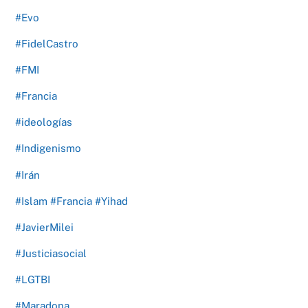
#Evo
#FidelCastro
#FMI
#Francia
#ideologías
#Indigenismo
#Irán
#Islam #Francia #Yihad
#JavierMilei
#Justiciasocial
#LGTBI
#Maradona