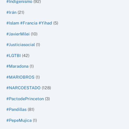
#Indigenismo
(92)
#Irán
(21)
#Islam #Francia #Yihad
(5)
#JavierMilei
(10)
#Justiciasocial
(1)
#LGTBI
(42)
#Maradona
(1)
#MARIOBROS
(1)
#NARCOESTADO
(128)
#PactodePrinceton
(3)
#Pandillas
(81)
#PepeMujica
(1)