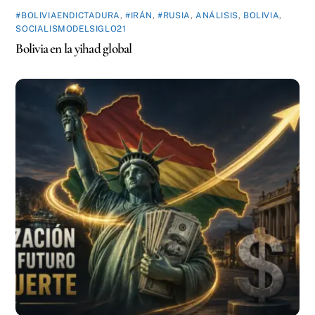
#BOLIVIAENDICTADURA
,
#IRÁN
,
#RUSIA
,
ANÁLISIS
,
BOLIVIA
,
SOCIALISMODELSIGLO21
Bolivia en la yihad global