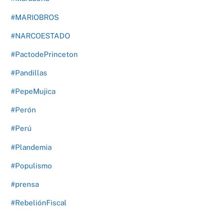
#MARIOBROS
#NARCOESTADO
#PactodePrinceton
#Pandillas
#PepeMujica
#Perón
#Perú
#Plandemia
#Populismo
#prensa
#RebeliónFiscal