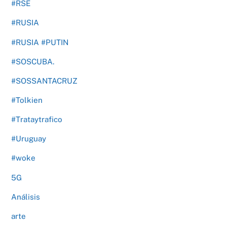
#RSE
#RUSIA
#RUSIA #PUTIN
#SOSCUBA.
#SOSSANTACRUZ
#Tolkien
#Trataytrafico
#Uruguay
#woke
5G
Análisis
arte