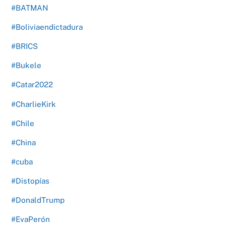
#BATMAN
#Boliviaendictadura
#BRICS
#Bukele
#Catar2022
#CharlieKirk
#Chile
#China
#cuba
#Distopías
#DonaldTrump
#EvaPerón