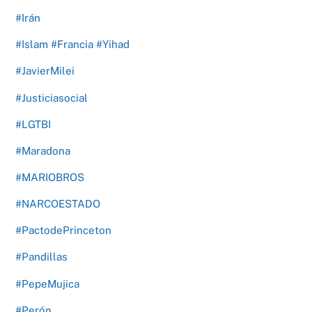
#Irán
#Islam #Francia #Yihad
#JavierMilei
#Justiciasocial
#LGTBI
#Maradona
#MARIOBROS
#NARCOESTADO
#PactodePrinceton
#Pandillas
#PepeMujica
#Perón