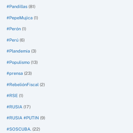
#Pandillas
(81)
#PepeMujica
(1)
#Perón
(1)
#Perú
(6)
#Plandemia
(3)
#Populismo
(13)
#prensa
(23)
#RebeliónFiscal
(2)
#RSE
(1)
#RUSIA
(17)
#RUSIA #PUTIN
(9)
#SOSCUBA.
(22)