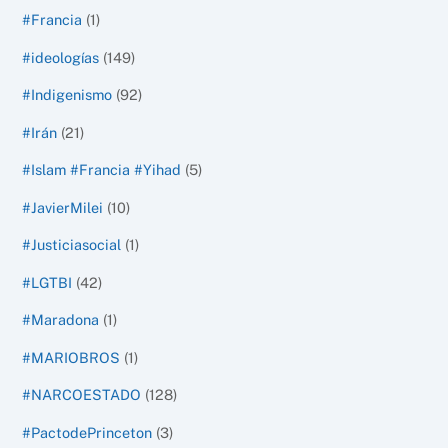
#Francia
(1)
#ideologías
(149)
#Indigenismo
(92)
#Irán
(21)
#Islam #Francia #Yihad
(5)
#JavierMilei
(10)
#Justiciasocial
(1)
#LGTBI
(42)
#Maradona
(1)
#MARIOBROS
(1)
#NARCOESTADO
(128)
#PactodePrinceton
(3)