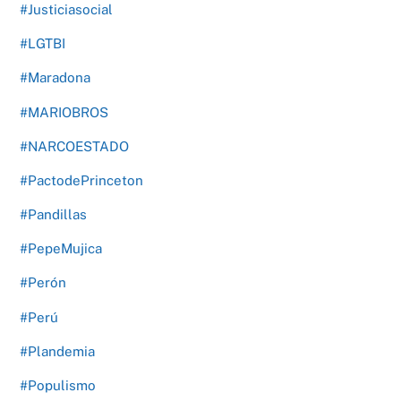
#Justiciasocial
#LGTBI
#Maradona
#MARIOBROS
#NARCOESTADO
#PactodePrinceton
#Pandillas
#PepeMujica
#Perón
#Perú
#Plandemia
#Populismo