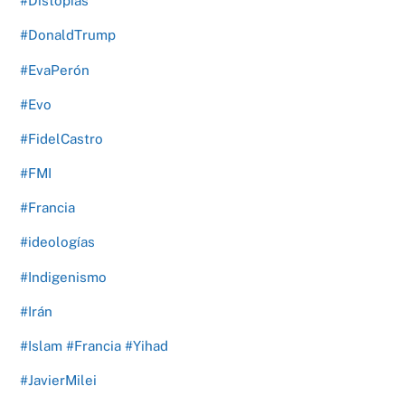
#Distopías
#DonaldTrump
#EvaPerón
#Evo
#FidelCastro
#FMI
#Francia
#ideologías
#Indigenismo
#Irán
#Islam #Francia #Yihad
#JavierMilei