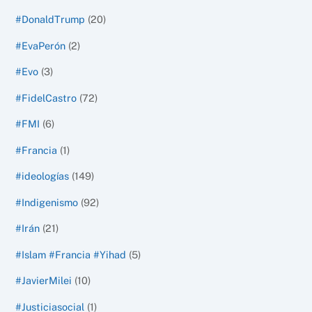
#DonaldTrump
(20)
#EvaPerón
(2)
#Evo
(3)
#FidelCastro
(72)
#FMI
(6)
#Francia
(1)
#ideologías
(149)
#Indigenismo
(92)
#Irán
(21)
#Islam #Francia #Yihad
(5)
#JavierMilei
(10)
#Justiciasocial
(1)