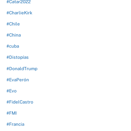
#Catar2022
#CharlieKirk
#Chile
#China
#cuba
#Distopías
#DonaldTrump
#EvaPerón
#Evo
#FidelCastro
#FMI
#Francia