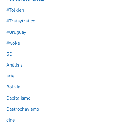
#Tolkien
#Trataytrafico
#Uruguay
#woke
5G
Análisis
arte
Bolivia
Capitalismo
Castrochavismo
cine