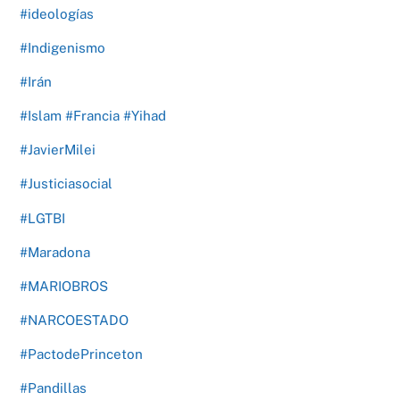
#ideologías
#Indigenismo
#Irán
#Islam #Francia #Yihad
#JavierMilei
#Justiciasocial
#LGTBI
#Maradona
#MARIOBROS
#NARCOESTADO
#PactodePrinceton
#Pandillas