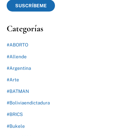
SUSCRÍBEME
Categorías
#ABORTO
#Allende
#Argentina
#Arte
#BATMAN
#Boliviaendictadura
#BRICS
#Bukele