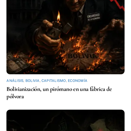
ANÁLISIS
,
BOLIVIA
,
CAPITALISMO
,
ECONOMÍA
Bolivianización, un pirómano en una fábrica de
pólvora