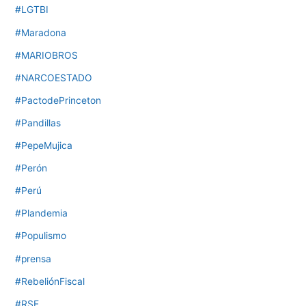
#LGTBI
#Maradona
#MARIOBROS
#NARCOESTADO
#PactodePrinceton
#Pandillas
#PepeMujica
#Perón
#Perú
#Plandemia
#Populismo
#prensa
#RebeliónFiscal
#RSE