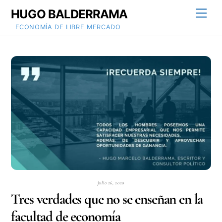
Skip
HUGO BALDERRAMA
Men
to
content
ECONOMÍA DE LIBRE MERCADO
julio 26, 2020
Tres verdades que no se enseñan en la
facultad de economía