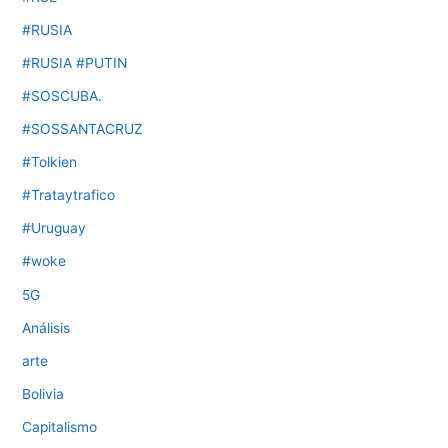
#RUSIA
#RUSIA #PUTIN
#SOSCUBA.
#SOSSANTACRUZ
#Tolkien
#Trataytrafico
#Uruguay
#woke
5G
Análisis
arte
Bolivia
Capitalismo