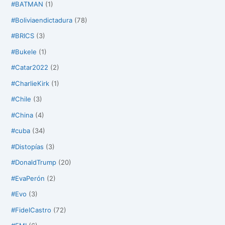
#BATMAN
(1)
#Boliviaendictadura
(78)
#BRICS
(3)
#Bukele
(1)
#Catar2022
(2)
#CharlieKirk
(1)
#Chile
(3)
#China
(4)
#cuba
(34)
#Distopías
(3)
#DonaldTrump
(20)
#EvaPerón
(2)
#Evo
(3)
#FidelCastro
(72)