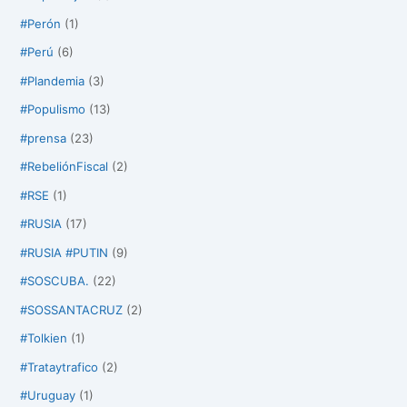
#Perón
(1)
#Perú
(6)
#Plandemia
(3)
#Populismo
(13)
#prensa
(23)
#RebeliónFiscal
(2)
#RSE
(1)
#RUSIA
(17)
#RUSIA #PUTIN
(9)
#SOSCUBA.
(22)
#SOSSANTACRUZ
(2)
#Tolkien
(1)
#Trataytrafico
(2)
#Uruguay
(1)