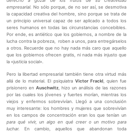
derecho a gozar de los frutos de su creatividad
empresarial.
No sólo porque, de no ser así, se desmotiva
la capacidad creativa del hombre, sino porque se trata de
un principio universal capaz de ser aplicado a todos los
seres humanos en todas las circunstancias concebibles.
Por ende, es antiético que los gobiernos, a nombre de la
lucha contra la pobreza, roben a unos, para entregárselos
a otros. Recuerde que no hay nada más caro que aquello
que los gobiernos ofrecen gratis, ni nada más injusto que
la «justicia social».
Pero la libertad empresarial también tiene otra virtud más
allá de lo material. El psiquiatra
Victor Frackl
, quien fue
prisionero en
Auschwitz
, hizo un análisis de las razones
por las cuales los jóvenes y fuertes morían, mientras los
viejos y enfermos sobrevivían. Llegó a una conclusión
muy interesante: los hombres y mujeres que sobrevivían
en los campos de concentración eran los que tenían un
para qué vivir, un algo en qué creer o un motivo para
luchar.
En cambio, aquellos que abandonan toda