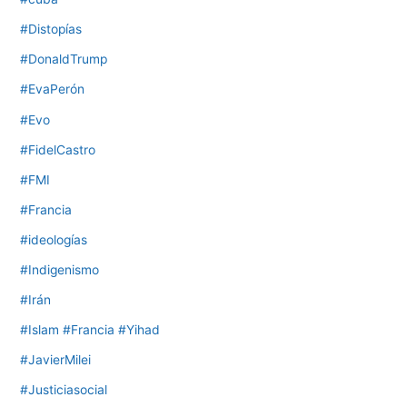
#Distopías
#DonaldTrump
#EvaPerón
#Evo
#FidelCastro
#FMI
#Francia
#ideologías
#Indigenismo
#Irán
#Islam #Francia #Yihad
#JavierMilei
#Justiciasocial