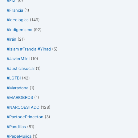
#FMI
(6)
#Francia
(1)
#ideologías
(149)
#Indigenismo
(92)
#Irán
(21)
#Islam #Francia #Yihad
(5)
#JavierMilei
(10)
#Justiciasocial
(1)
#LGTBI
(42)
#Maradona
(1)
#MARIOBROS
(1)
#NARCOESTADO
(128)
#PactodePrinceton
(3)
#Pandillas
(81)
#PepeMujica
(1)