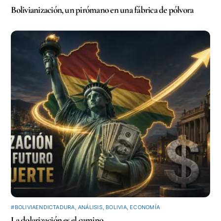
Bolivianización, un pirómano en una fábrica de pólvora
#BOLIVIAENDICTADURA
,
ANÁLISIS
,
BOLIVIA
,
ECONOMÍA
La dolarización es el camino