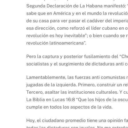
Segunda Declaración de La Habana manifestó: “E
sabe que en América y en el mundo la revolución
de su casa para ver pasar el cadáver del imper
esa dirección, como reforzó el líder cubano en 
revolución es hoy inevitable”; o bien cuando se r
revolución latinoamericana”.
Pero la captura y posterior fusilamiento del “Ch
socialistas y el surgimiento de dictaduras anti 
Lamentablemente, las fuerzas anti comunistas n
jugadas de la izquierda. Primero, construir un r
Tercero, asaltar las instituciones culturales. Y 
La Biblia en Lucas 16:8 “Que los hijos de la oscu
cumple en todos los aspectos de la vida.
Hoy, el ciudadano promedio tiene una opinión fa
todas las dictaduras son iguales. No me extrañ