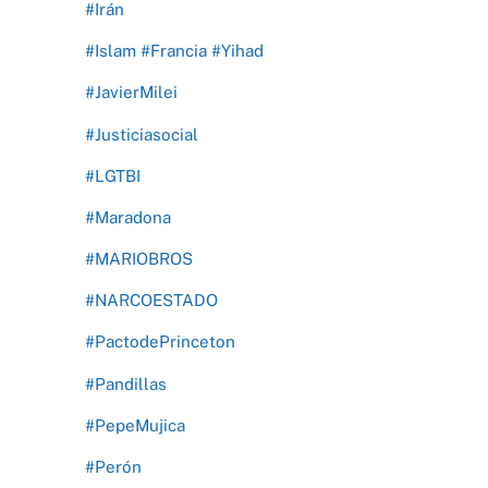
#Irán
#Islam #Francia #Yihad
#JavierMilei
#Justiciasocial
#LGTBI
#Maradona
#MARIOBROS
#NARCOESTADO
#PactodePrinceton
#Pandillas
#PepeMujica
#Perón