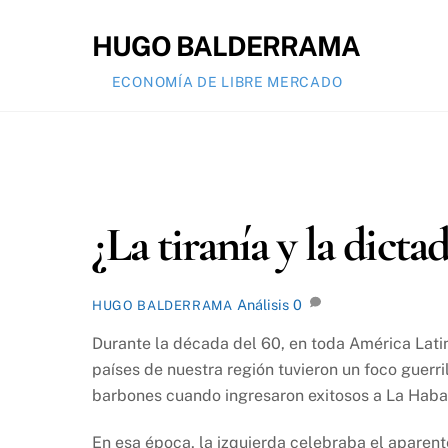
Skip
to
HUGO BALDERRAMA
content
ECONOMÍA DE LIBRE MERCADO
¿La tiranía y la dicta
Análisis
0
HUGO BALDERRAMA
Durante la década del 60, en toda América Latin
países de nuestra región tuvieron un foco guerri
barbones cuando ingresaron exitosos a La Haban
En esa época, la izquierda celebraba el aparente