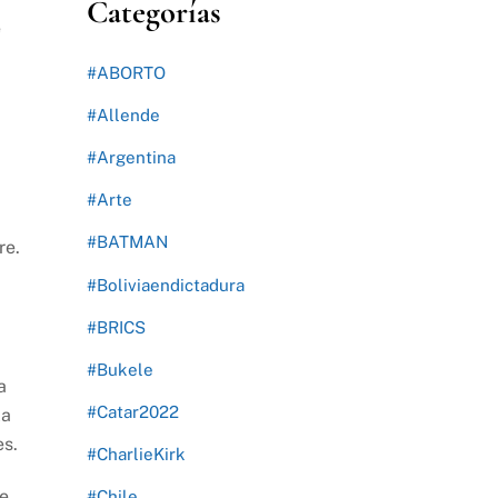
Categorías
e
#ABORTO
#Allende
#Argentina
#Arte
#BATMAN
re.
#Boliviaendictadura
#BRICS
#Bukele
a
#Catar2022
la
es.
#CharlieKirk
te
#Chile