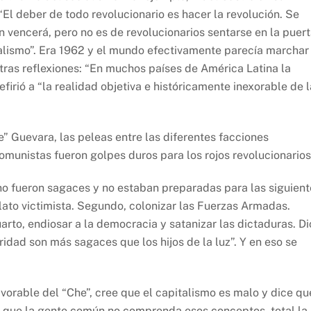
l deber de todo revolucionario es hacer la revolución. Se
 vencerá, pero no es de revolucionarios sentarse en la puer
ialismo”. Era 1962 y el mundo efectivamente parecía marchar
otras reflexiones: “En muchos países de América Latina la
efirió a “la realidad objetiva e históricamente inexorable de l
e” Guevara, las peleas entre las diferentes facciones
comunistas fueron golpes duros para los rojos revolucionarios
o fueron sagaces y no estaban preparadas para las siguient
elato victimista. Segundo, colonizar las Fuerzas Armadas.
cuarto, endiosar a la democracia y satanizar las dictaduras. D
ridad son más sagaces que los hijos de la luz”. Y en eso se
vorable del “Che”, cree que el capitalismo es malo y dice qu
a que la gente común no comprenda esos conceptos, total la