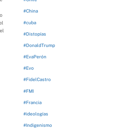
#China
lo
#cuba
el
el
#Distopías
#DonaldTrump
#EvaPerón
#Evo
#FidelCastro
#FMI
#Francia
#ideologías
#Indigenismo