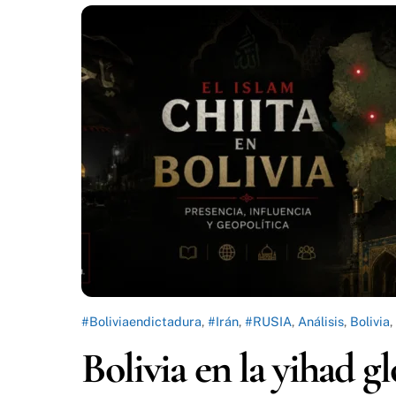
#Boliviaendictadura
,
#Irán
,
#RUSIA
,
Análisis
,
Bolivia
,
Bolivia en la yihad g