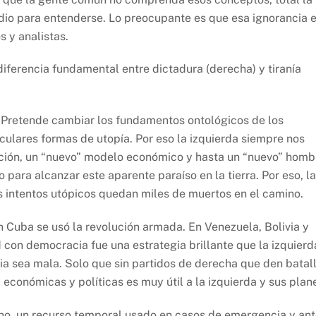
udio para entenderse. Lo preocupante es que esa ignorancia 
s y analistas.
iferencia fundamental entre dictadura (derecha) y tiranía
a. Pretende cambiar los fundamentos ontológicos de los
culares formas de utopía. Por eso la izquierda siempre nos
ción, un “nuevo” modelo económico y hasta un “nuevo” homb
 para alcanzar este aparente paraíso en la tierra. Por eso, la
 sus intentos utópicos quedan miles de muertos en el camino.
En Cuba se usó la revolución armada. En Venezuela, Bolivia y
 con democracia fue una estrategia brillante que la izquierd
ia sea mala. Solo que sin partidos de derecha que den batal
, económicas y políticas es muy útil a la izquierda y sus plan
ano, un recurso temporal usado en casos de emergencia y an