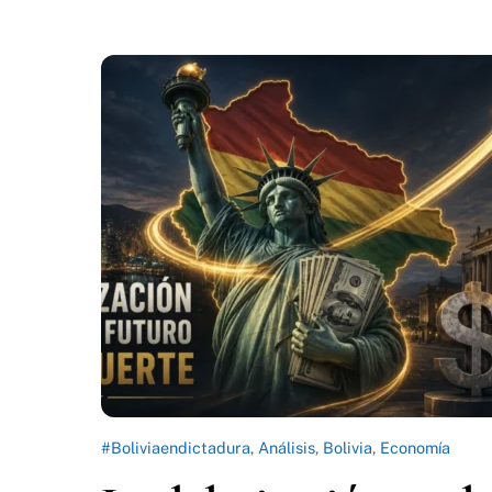
#Boliviaendictadura
,
Análisis
,
Bolivia
,
Economía