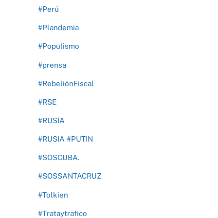
#Perú
#Plandemia
#Populismo
#prensa
#RebeliónFiscal
#RSE
#RUSIA
#RUSIA #PUTIN
#SOSCUBA.
#SOSSANTACRUZ
#Tolkien
#Trataytrafico