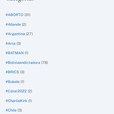
#ABORTO
(31)
#Allende
(2)
#Argentina
(27)
#Arte
(3)
#BATMAN
(1)
#Boliviaendictadura
(78)
#BRICS
(3)
#Bukele
(1)
#Catar2022
(2)
#CharlieKirk
(1)
#Chile
(3)