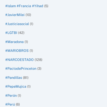
#Islam #Francia #Yihad
(5)
#JavierMilei
(10)
#Justiciasocial
(1)
#LGTBI
(42)
#Maradona
(1)
#MARIOBROS
(1)
#NARCOESTADO
(128)
#PactodePrinceton
(3)
#Pandillas
(81)
#PepeMujica
(1)
#Perón
(1)
#Perú
(6)