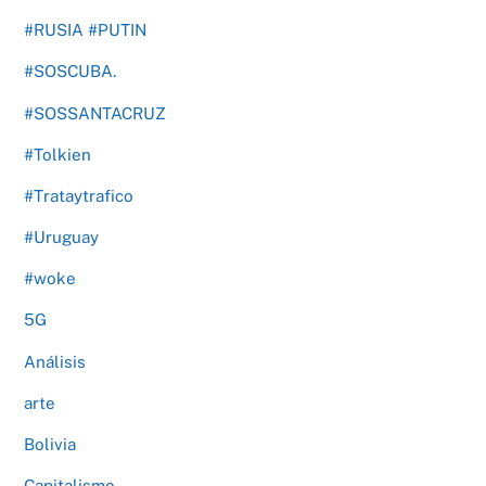
#RUSIA #PUTIN
#SOSCUBA.
#SOSSANTACRUZ
#Tolkien
#Trataytrafico
#Uruguay
#woke
5G
Análisis
arte
Bolivia
Capitalismo