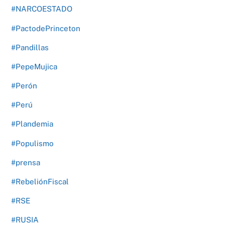
#NARCOESTADO
#PactodePrinceton
#Pandillas
#PepeMujica
#Perón
#Perú
#Plandemia
#Populismo
#prensa
#RebeliónFiscal
#RSE
#RUSIA