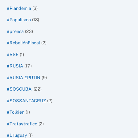
#Plandemia
(3)
#Populismo
(13)
#prensa
(23)
#RebeliónFiscal
(2)
#RSE
(1)
#RUSIA
(17)
#RUSIA #PUTIN
(9)
#SOSCUBA.
(22)
#SOSSANTACRUZ
(2)
#Tolkien
(1)
#Trataytrafico
(2)
#Uruguay
(1)