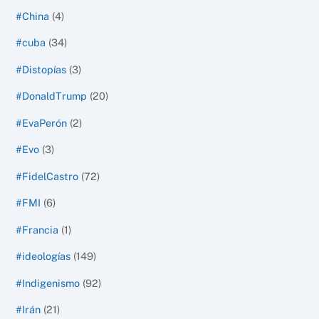
#China
(4)
#cuba
(34)
#Distopías
(3)
#DonaldTrump
(20)
#EvaPerón
(2)
#Evo
(3)
#FidelCastro
(72)
#FMI
(6)
#Francia
(1)
#ideologías
(149)
#Indigenismo
(92)
#Irán
(21)