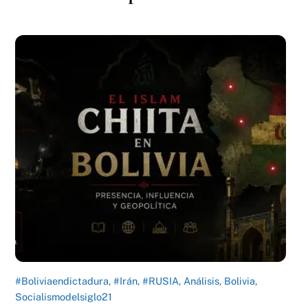
#Boliviaendictadura
,
#Irán
,
#RUSIA
,
Análisis
,
Bolivia
,
Socialismodelsiglo21