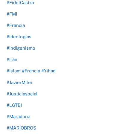
#FidelCastro
#FMI
#Francia
#ideologías
#Indigenismo
#Irán
#Islam #Francia #Yihad
#JavierMilei
#Justiciasocial
#LGTBI
#Maradona
#MARIOBROS