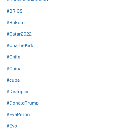
#BRICS
#Bukele
#Catar2022
#CharlieKirk
#Chile
#China
#cuba
#Distopías
#DonaldTrump
#EvaPerón
#Evo