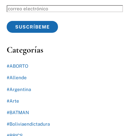
correo
electrónico
SUSCRÍBEME
Categorías
#ABORTO
#Allende
#Argentina
#Arte
#BATMAN
#Boliviaendictadura
#BRICS