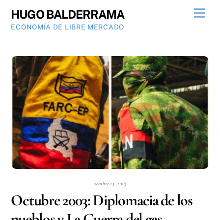
Skip
Men
HUGO BALDERRAMA
to
ECONOMÍA DE LIBRE MERCADO
content
octubre 25, 2023
Octubre 2003: Diplomacia de los
pueblos y La Guerra del gas.