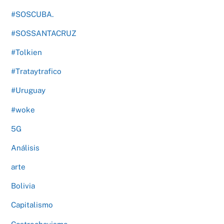
#SOSCUBA.
#SOSSANTACRUZ
#Tolkien
#Trataytrafico
#Uruguay
#woke
5G
Análisis
arte
Bolivia
Capitalismo