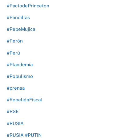
#PactodePrinceton
#Pandillas
#PepeMujica
#Perón
#Perú
#Plandemia
#Populismo
#prensa
#RebeliónFiscal
#RSE
#RUSIA
#RUSIA #PUTIN