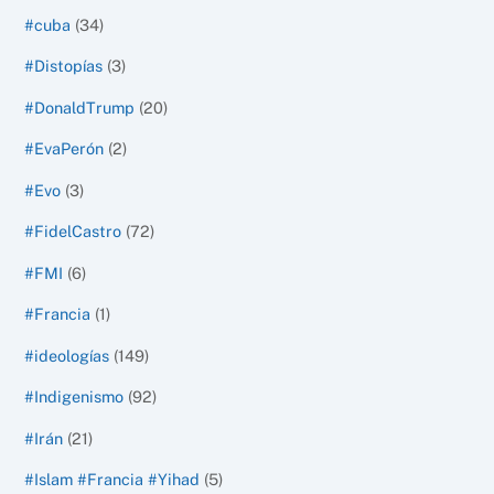
#cuba
(34)
#Distopías
(3)
#DonaldTrump
(20)
#EvaPerón
(2)
#Evo
(3)
#FidelCastro
(72)
#FMI
(6)
#Francia
(1)
#ideologías
(149)
#Indigenismo
(92)
#Irán
(21)
#Islam #Francia #Yihad
(5)