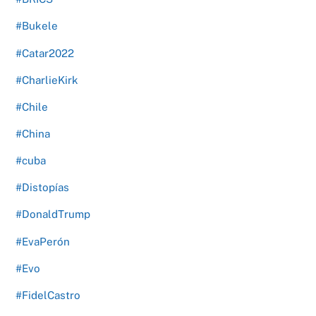
#Bukele
#Catar2022
#CharlieKirk
#Chile
#China
#cuba
#Distopías
#DonaldTrump
#EvaPerón
#Evo
#FidelCastro