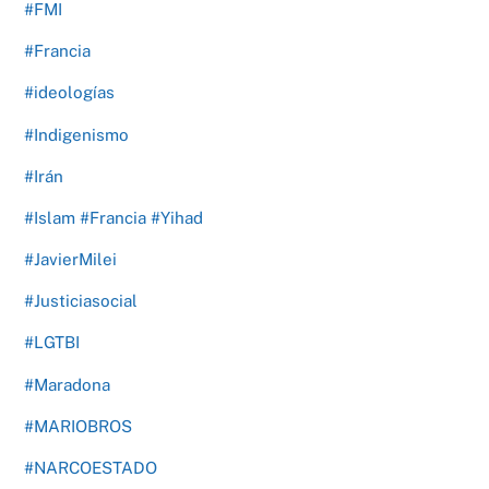
#FMI
#Francia
#ideologías
#Indigenismo
#Irán
#Islam #Francia #Yihad
#JavierMilei
#Justiciasocial
#LGTBI
#Maradona
#MARIOBROS
#NARCOESTADO