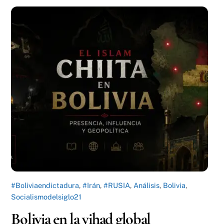
#Boliviaendictadura
,
#Irán
,
#RUSIA
,
Análisis
,
Bolivia
,
Socialismodelsiglo21
Bolivia en la yihad global