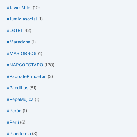
#JavierMilei
(10)
#Justiciasocial
(1)
#LGTBI
(42)
#Maradona
(1)
#MARIOBROS
(1)
#NARCOESTADO
(128)
#PactodePrinceton
(3)
#Pandillas
(81)
#PepeMujica
(1)
#Perón
(1)
#Perú
(6)
#Plandemia
(3)