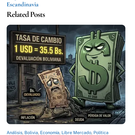
Escandinavia
Related Posts
Análisis
,
Bolivia
,
Economía
,
Libre Mercado
,
Política