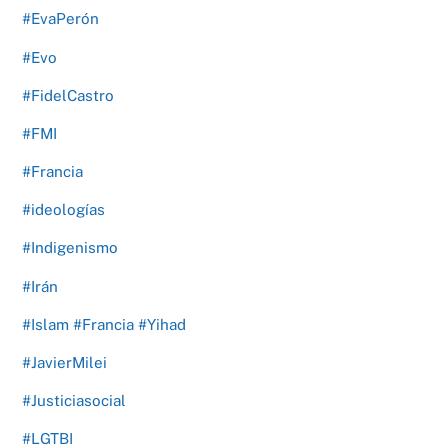
#EvaPerón
#Evo
#FidelCastro
#FMI
#Francia
#ideologías
#Indigenismo
#Irán
#Islam #Francia #Yihad
#JavierMilei
#Justiciasocial
#LGTBI