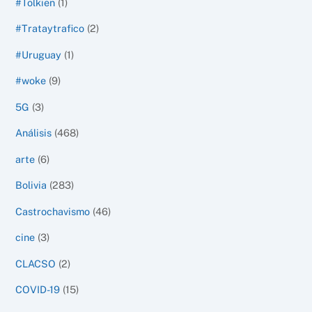
#Tolkien
(1)
#Trataytrafico
(2)
#Uruguay
(1)
#woke
(9)
5G
(3)
Análisis
(468)
arte
(6)
Bolivia
(283)
Castrochavismo
(46)
cine
(3)
CLACSO
(2)
COVID-19
(15)