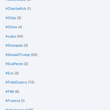
#CharlieKirk
(1)
#Chile
(3)
#China
(4)
#cuba
(34)
#Distopías
(3)
#DonaldTrump
(20)
#EvaPerón
(2)
#Evo
(3)
#FidelCastro
(72)
#FMI
(6)
#Francia
(1)
#ideologías
(149)