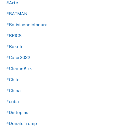
#Arte
#BATMAN
#Boliviaendictadura
#BRICS
#Bukele
#Catar2022
#CharlieKirk
#Chile
#China
#cuba
#Distopías
#DonaldTrump