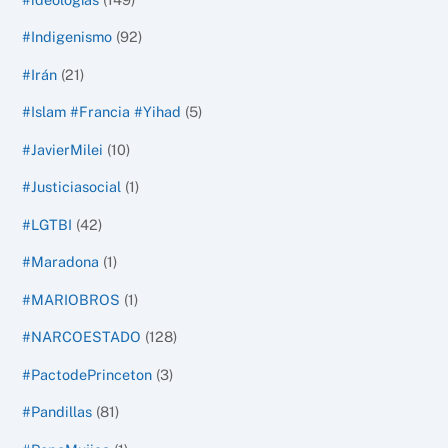
#Indigenismo
(92)
#Irán
(21)
#Islam #Francia #Yihad
(5)
#JavierMilei
(10)
#Justiciasocial
(1)
#LGTBI
(42)
#Maradona
(1)
#MARIOBROS
(1)
#NARCOESTADO
(128)
#PactodePrinceton
(3)
#Pandillas
(81)