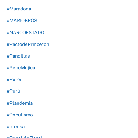
#Maradona
#MARIOBROS
#NARCOESTADO
#PactodePrinceton
#Pandillas
#PepeMujica
#Perón
#Perú
#Plandemia
#Populismo
#prensa