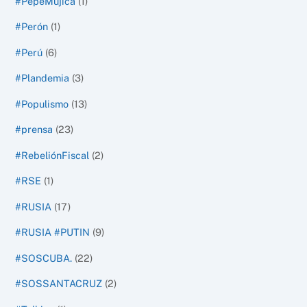
#PepeMujica
(1)
#Perón
(1)
#Perú
(6)
#Plandemia
(3)
#Populismo
(13)
#prensa
(23)
#RebeliónFiscal
(2)
#RSE
(1)
#RUSIA
(17)
#RUSIA #PUTIN
(9)
#SOSCUBA.
(22)
#SOSSANTACRUZ
(2)